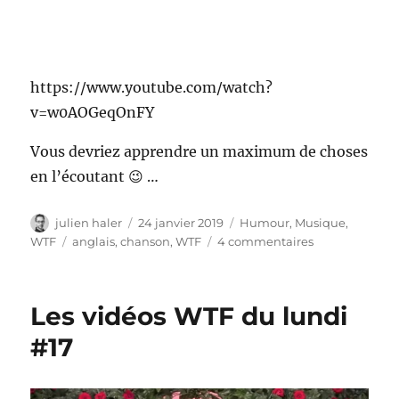
https://www.youtube.com/watch?
v=w0AOGeqOnFY
Vous devriez apprendre un maximum de choses
en l’écoutant 😉 …
Auteur
Publié
Catégories
julien haler
24 janvier 2019
Humour
,
Musique
,
le
Étiquettes
sur
WTF
anglais
,
chanson
,
WTF
4 commentaires
The
coconut
song
Les vidéos WTF du lundi
#17