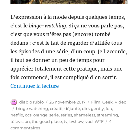
L’expression à la mode depuis quelques temps,
c’est le
binge-watching
. Si ça ne vous parle pas,
c’est que vous n’êtes pas (encore) tombé
dedans : c’est le fait de regarder d’affilée tous
les épisodes d’une série, d’un coup. Je l’accorde,
il faut se donner un peu de temps pour
apprécier totalement cette pratique, mais une
fois commencé, il est compliqué d’en sortir.
de « Les séries les plus déjant
Continuer la lecture
Auteur
Publié
Catégories
diablo rubio
26 novembre 2017
Film
,
Geek
,
Video
le
Étiquettes
binge watching
,
créatif
,
déjanté
,
dirk gently
,
fou
,
netflix
,
ocs
,
orange
,
serie
,
séries
,
shameless
,
streaming
,
télévision
,
the good place
,
tv
,
tvshow
,
vod
,
WTF
4
sur
commentaires
Les