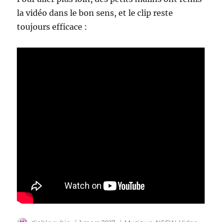
la vidéo dans le bon sens, et le clip reste
toujours efficace :
Auteur
Publié
Catégories