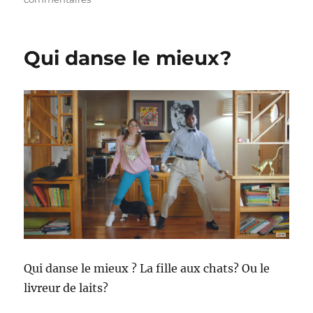
Les
vidéos
WTF
Qui danse le mieux?
du
lundi
#16
Qui danse le mieux ? La fille aux chats? Ou le
livreur de laits?