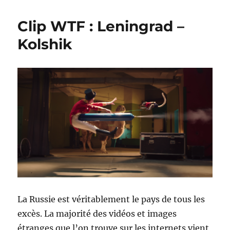
séries
les
Clip WTF : Leningrad –
plus
déjantées
Kolshik
du
moment
La Russie est véritablement le pays de tous les
excès. La majorité des vidéos et images
étranges que l’on trouve sur les internets vient