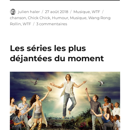
Auteur
Publié
Catégories
Étiquettes
julien haler
27 août 2018
Musique
,
WTF
le
chanson
,
Chick Chick
,
Humour
,
Musique
,
Wang Rong
sur
Rollin
,
WTF
3 commentaires
Les
vidéos
WTF
Les séries les plus
du
lundi
déjantées du moment
#17