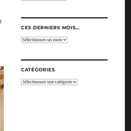
i
CES DERNIERS MOIS…
y
Ces
derniers
mois…
CATÉGORIES
Catégories