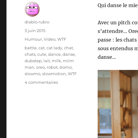
Qui danse le mieu
Auteur
diablo rubio
Avec un pitch com
Publié
3 juin 2015
s’attendre… Oreo
le
Catégories
Humour
,
Video
,
WTF
passe : les chat
Étiquettes
battle
,
cat
,
cat lady
,
chat
,
sous entendus m
chats
,
cute
,
dance
,
danse
,
danse…
dubstep
,
lait
,
milk
,
milm
man
,
oreo
,
robot
,
slomo
,
slowmo
,
slowmotion
,
WTF
sur
4 commentaires
Qui
danse
le
mieux?