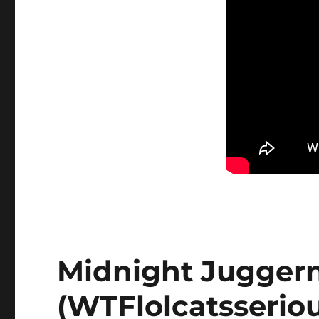
Midnight Juggern
(WTFlolcatsseriou