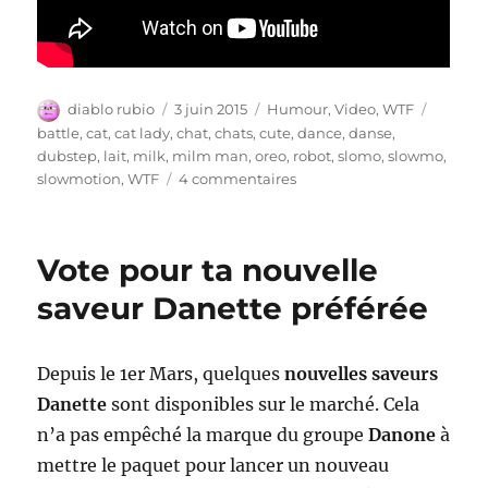
Auteur
Publié
Catégories
Étiquet
diablo rubio
3 juin 2015
Humour
,
Video
,
WTF
le
battle
,
cat
,
cat lady
,
chat
,
chats
,
cute
,
dance
,
danse
,
dubstep
,
lait
,
milk
,
milm man
,
oreo
,
robot
,
slomo
,
slowmo
,
sur
slowmotion
,
WTF
4 commentaires
Qui
danse
le
Vote pour ta nouvelle
mieux?
saveur Danette préférée
Depuis le 1er Mars, quelques
nouvelles saveurs
Danette
sont disponibles sur le marché. Cela
n’a pas empêché la marque du groupe
Danone
à
mettre le paquet pour lancer un nouveau