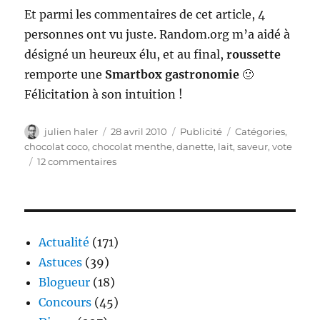
Et parmi les commentaires de cet article, 4
personnes ont vu juste. Random.org m’a aidé à
désigné un heureux élu, et au final,
roussette
remporte une
Smartbox
gastronomie
🙂
Félicitation à son intuition !
Auteur
Publié
Catégories
Étiquettes
julien haler
28 avril 2010
Publicité
Catégories
,
le
chocolat coco
,
chocolat menthe
,
danette
,
lait
,
saveur
,
vote
sur
12 commentaires
Vote
pour
ta
nouvelle
saveur
Actualité
(171)
Danette
Astuces
(39)
préférée
Blogueur
(18)
Concours
(45)