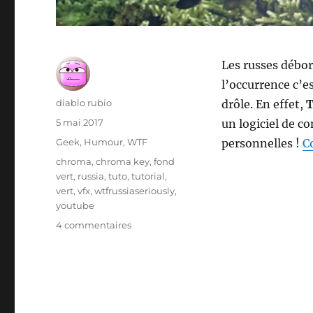
Les russes débo
l’occurrence c’e
Auteur
diablo rubio
drôle. En effet,
T
Publié
5 mai 2017
un logiciel de c
le
Catégories
Geek
,
Humour
,
WTF
personnelles !
C
Étiquettes
chroma
,
chroma key
,
fond
vert
,
russia
,
tuto
,
tutorial
,
vert
,
vfx
,
wtfrussiaseriously
,
youtube
sur
4 commentaires
Tatiana
Subbotina,
retraitée
reine
des
effets