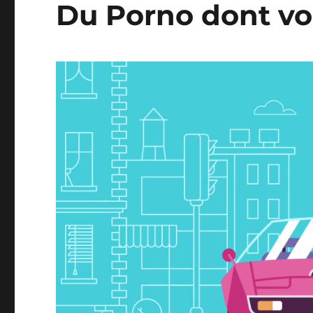
Du Porno dont vou
spéciaux
sur
youtube