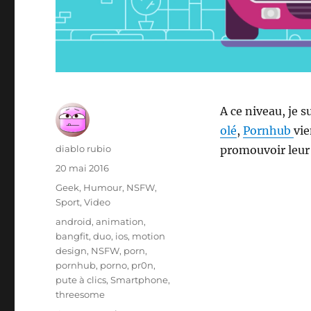
A ce niveau, je 
olé
,
Pornhub
vie
Auteur
diablo rubio
promouvoir leur
Publié
20 mai 2016
le
Catégories
Geek
,
Humour
,
NSFW
,
Sport
,
Video
Étiquettes
android
,
animation
,
bangfit
,
duo
,
ios
,
motion
design
,
NSFW
,
porn
,
pornhub
,
porno
,
pr0n
,
pute à clics
,
Smartphone
,
threesome