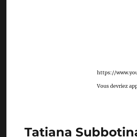
The
coconut
song
https://www.y
Vous devriez ap
Tatiana Subbotina