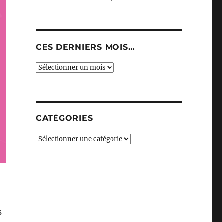
CES DERNIERS MOIS…
Ces
derniers
mois…
CATÉGORIES
Catégories
s