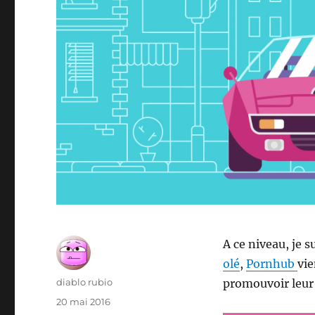
A ce niveau, je 
olé
,
Pornhub
vie
Auteur
diablo rubio
promouvoir leur
Publié
20 mai 2016