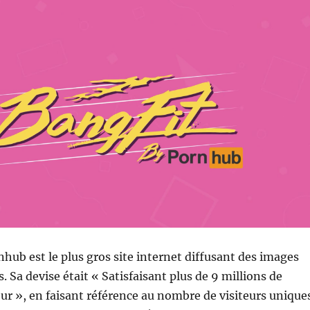
nhub est le plus gros site internet diffusant des images
 Sa devise était « Satisfaisant plus de 9 millions de
ur », en faisant référence au nombre de visiteurs unique