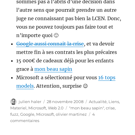
sommes pas à l’abris d’une décision dans
l’autre sens que pourrait prendre un autre
juge ne connaissant pas bien la LCEN. Donc,
vous ne pouvez toujours pas faire tout et
n’importe quoi 🙂
Google aussi connait la crise
, et va devoir
mettre fin à ses contrats les plus précaires
15 000€ de cadeaux déjà pour les enfants
grace à
mon beau sapin
Microsoft a sélectionné pour vous
16 tops
models
. Attention, surprise 😉
Auteur
Publié
Catégories
julien haler
28 novembre 2008
Actualité
,
Liens
,
le
Étiquettes
Materiel
,
Microsoft
,
Web 2.0
"mon beau sapin"
,
crise
,
fuzz
,
Google
,
Microsoft
,
olivier martinez
4
sur
commentaires
Quelques
lien