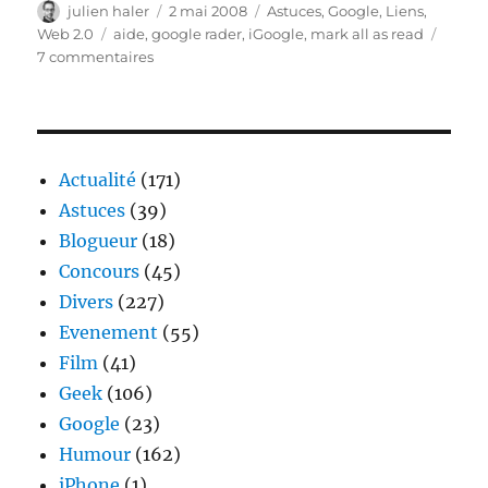
Auteur
Publié
Catégories
julien haler
2 mai 2008
Astuces
,
Google
,
Liens
,
le
Étiquettes
Web 2.0
aide
,
google rader
,
iGoogle
,
mark all as read
sur
7 commentaires
HELP
–
Google
reader
:
Actualité
(171)
j’ai
Astuces
(39)
pas
Blogueur
(18)
vraiment
tout
Concours
(45)
lu
Divers
(227)
!
Evenement
:
(55)
(
Film
(41)
Geek
(106)
Google
(23)
Humour
(162)
iPhone
(1)