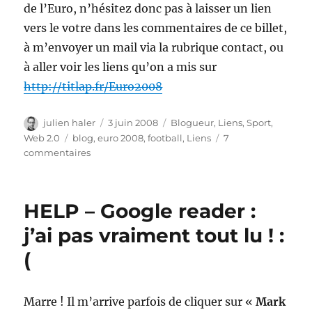
de l’Euro, n’hésitez donc pas à laisser un lien
vers le votre dans les commentaires de ce billet,
à m’envoyer un mail via la rubrique contact, ou
à aller voir les liens qu’on a mis sur
http://titlap.fr/Euro2008
Auteur
Publié
Catégories
julien haler
3 juin 2008
Blogueur
,
Liens
,
Sport
,
le
Étiquettes
Web 2.0
blog
,
euro 2008
,
football
,
Liens
7
sur
commentaires
Le
blog
de
HELP – Google reader :
l’euro
2008
j’ai pas vraiment tout lu ! :
(
Marre ! Il m’arrive parfois de cliquer sur «
Mark