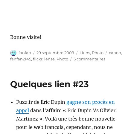
Bonne visite!
Auteur
Publié
Catégories
Étiquettes
fanfan
29 septembre 2009
Liens
,
Photo
canon
,
le
sur
fanfan2145
,
flickr
,
lense
,
Photo
5 commentaires
Site
Web
Photo
Quelques lien #23
Fuzz.fr de Eric Dupin
gagne son procès en
appel
dans l’affaire « Eric Dupin Vs Olivier
Martinez ». Voilà une très bonne nouvelle
pour le web français, cependant, nous ne