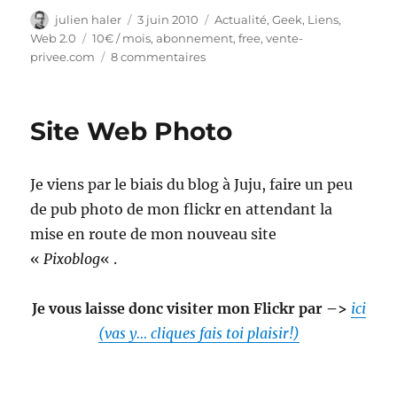
Auteur
Publié
Catégories
julien haler
3 juin 2010
Actualité
,
Geek
,
Liens
,
le
Étiquettes
Web 2.0
10€ / mois
,
abonnement
,
free
,
vente-
sur
privee.com
8 commentaires
Free
à
10€
Site Web Photo
par
mois
pendant
Je viens par le biais du blog à Juju, faire un peu
1
an
de pub photo de mon flickr en attendant la
chez
mise en route de mon nouveau site
vente-
«
Pixoblog
« .
privee.com
Je vous laisse donc visiter mon Flickr par –>
ici
(vas y… cliques fais toi plaisir!)