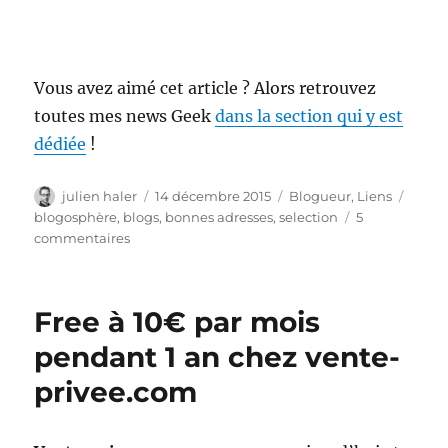
Vous avez aimé cet article ? Alors retrouvez
toutes mes news Geek
dans la section qui y est
dédiée
!
Auteur
Publié
Catégories
Étiqu
julien haler
14 décembre 2015
Blogueur
,
Liens
le
blogosphère
,
blogs
,
bonnes adresses
,
selection
5
sur
commentaires
Les
bonnes
adresses
Free à 10€ par mois
de
la
pendant 1 an chez vente-
blogosphère
privee.com
fin
2015