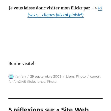
Je vous laisse donc visiter mon Flickr par –>
ici
(vas y… cliques fais toi plaisir!)
Bonne visite!
Auteur
Publié
Catégories
Étiquettes
fanfan
29 septembre 2009
Liens
,
Photo
canon
,
le
fanfan2145
,
flickr
,
lense
,
Photo
5 réflexions sur « Site Web