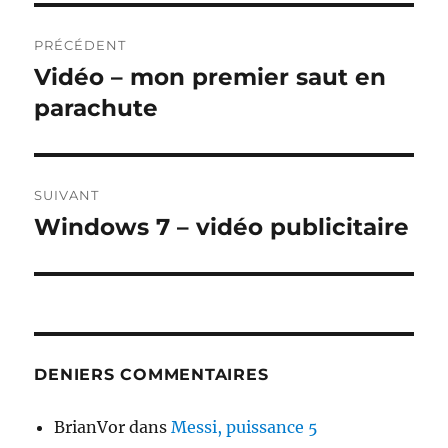
Navigation
PRÉCÉDENT
de
Vidéo – mon premier saut en
Publication
précédente :
parachute
l’article
SUIVANT
Windows 7 – vidéo publicitaire
Publication
suivante :
DENIERS COMMENTAIRES
BrianVor
dans
Messi, puissance 5