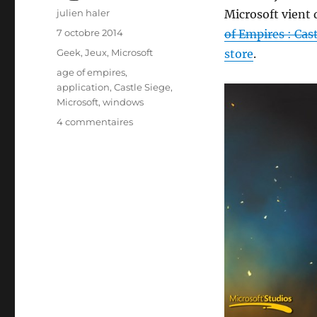
Auteur
julien haler
Microsoft vient 
Publié
7 octobre 2014
of Empires : Cas
le
Catégories
Geek
,
Jeux
,
Microsoft
store
.
Étiquettes
age of empires
,
application
,
Castle Siege
,
Microsoft
,
windows
sur
4 commentaires
Age
of
empires
est
de
retour
sur
Microsoft
Windows