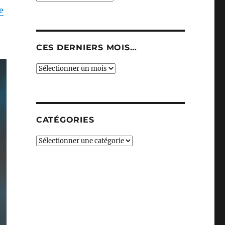
e
CES DERNIERS MOIS…
Ces
derniers
mois…
CATÉGORIES
Catégories