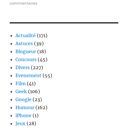
sur
commentaires
Honda
et
le
Pixel
Art
Actualité
(171)
non
Astuces
(39)
écologique
Blogueur
(18)
Concours
(45)
Divers
(227)
Evenement
(55)
Film
(41)
Geek
(106)
Google
(23)
Humour
(162)
iPhone
(1)
Jeux
(28)