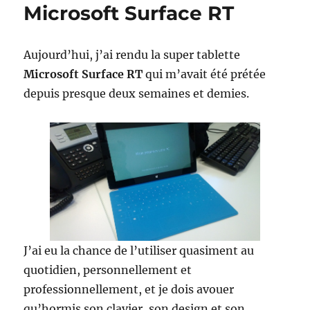
un
Microsoft Surface RT
nouvel
hybride
?
Aujourd’hui, j’ai rendu la super tablette
Microsoft Surface RT
qui m’avait été prétée
depuis presque deux semaines et demies.
J’ai eu la chance de l’utiliser quasiment au
quotidien, personnellement et
professionnellement, et je dois avouer
qu’hormis son clavier, son design et son