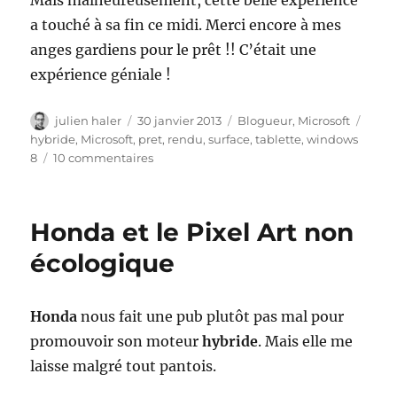
a touché à sa fin ce midi. Merci encore à mes
anges gardiens pour le prêt !! C’était une
expérience géniale !
Auteur
Publié
Catégories
Étiqu
julien haler
30 janvier 2013
Blogueur
,
Microsoft
le
hybride
,
Microsoft
,
pret
,
rendu
,
surface
,
tablette
,
windows
sur
8
10 commentaires
J’ai
rendu
ma
Honda et le Pixel Art non
tablette
Microsoft
écologique
Surface
RT
Honda
nous fait une pub plutôt pas mal pour
promouvoir son moteur
hybride
. Mais elle me
laisse malgré tout pantois.