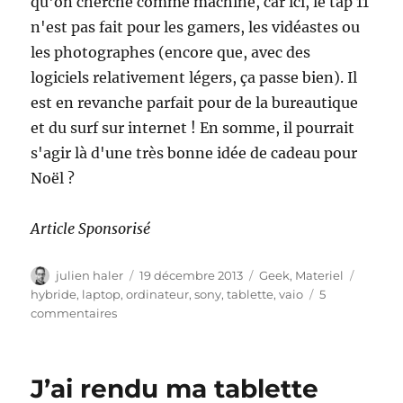
qu'on cherche comme machine, car ici, le tap 11
n'est pas fait pour les gamers, les vidéastes ou
les photographes (encore que, avec des
logiciels relativement légers, ça passe bien). Il
est en revanche parfait pour de la bureautique
et du surf sur internet ! En somme, il pourrait
s'agir là d'une très bonne idée de cadeau pour
Noël ?
Article Sponsorisé
Auteur
Publié
Catégories
Étiquet
julien haler
19 décembre 2013
Geek
,
Materiel
le
hybride
,
laptop
,
ordinateur
,
sony
,
tablette
,
vaio
5
sur
commentaires
Et
si
j’optais
J’ai rendu ma tablette
pour