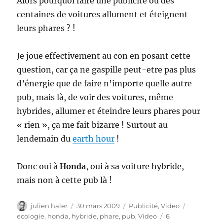
Alors pourquoi faire une publicité où des
centaines de voitures allument et éteignent
leurs phares ? !
Je joue effectivement au con en posant cette
question, car ça ne gaspille peut-etre pas plus
d’énergie que de faire n’importe quelle autre
pub, mais là, de voir des voitures, même
hybrides, allumer et éteindre leurs phares pour
« rien », ça me fait bizarre ! Surtout au
lendemain du
earth hour
!
Donc oui à
Honda
, oui à sa voiture hybride,
mais non à cette pub là !
Auteur
Publié
Catégories
Étiquette
julien haler
30 mars 2009
Publicité
,
Video
le
ecologie
,
honda
,
hybride
,
phare
,
pub
,
Video
6