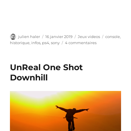
Auteur
Publié
Catégories
Étiquettes
julien haler
16 janvier 2019
Jeux videos
console
,
le
sur
historique
,
infos
,
ps4
,
sony
4 commentaires
Mon
incroyable
vie
UnReal One Shot
sur
la
Downhill
PS4