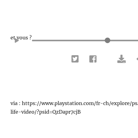
et vous ?
via : https://www.playstation.com/fr-ch/explore/
life-video/?psid=QzDapr7cjB