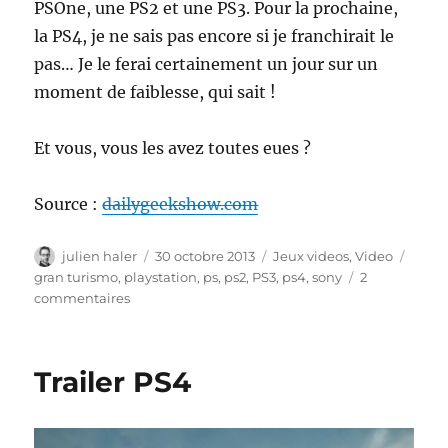
PSOne, une PS2 et une PS3. Pour la prochaine,
la PS4, je ne sais pas encore si je franchirait le
pas… Je le ferai certainement un jour sur un
moment de faiblesse, qui sait !
Et vous, vous les avez toutes eues ?
Source :
dailygeekshow.com
Auteur
Publié
Catégories
Étiqu
julien haler
30 octobre 2013
Jeux videos
,
Video
le
gran turismo
,
playstation
,
ps
,
ps2
,
PS3
,
ps4
,
sony
2
sur
commentaires
Playstation
–
rétrospective
Trailer PS4
depuis
1995