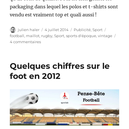
packaging dans lequel les polos et t-shirts sont
vendu est vraiment top et quali aussi !
Auteur
Publié
Catégories
Étiquettes
julien haler
4 juillet 2014
Publicité
,
Sport
le
football
,
maillot
,
rugby
,
Sport
,
sports d'époque
,
vintage
sur
4 commentaires
Découvrez
la
gamme
Quelques chiffres sur le
de
maillot
foot en 2012
de
Sports
d’époque