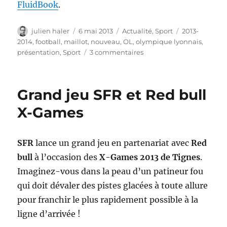
FluidBook
.
Auteur
Publié
Catégories
Étiquettes
julien haler
6 mai 2013
Actualité
,
Sport
2013-
le
2014
,
football
,
maillot
,
nouveau
,
OL
,
olympique lyonnais
,
sur
présentation
,
Sport
3 commentaires
Nouveau
maillots
2013-
Grand jeu SFR et Red bull
2014
de
X-Games
l’Olympique
Lyonnais
SFR
lance un grand jeu en partenariat avec
Red
bull
à l’occasion des
X-Games 2013 de Tignes
.
Imaginez-vous dans la peau d’un patineur fou
qui doit dévaler des pistes glacées à toute allure
pour franchir le plus rapidement possible à la
ligne d’arrivée !