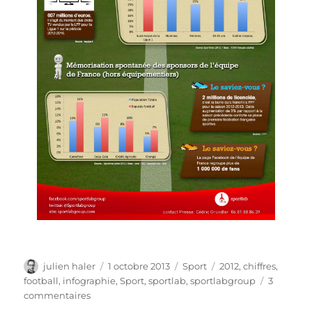
Auteur
Publié
Catégories
Étiquettes
julien haler
1 octobre 2013
Sport
2012
,
chiffres
,
le
football
,
infographie
,
Sport
,
sportlab
,
sportlabgroup
3
sur
commentaires
Quelques