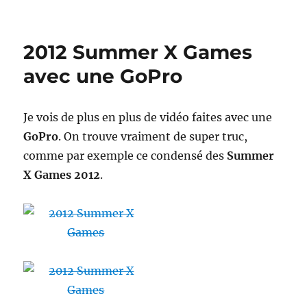
Philipp
Lohöfe
et
2012 Summer X Games
les
terrains
avec une GoPro
de
sport
Je vois de plus en plus de vidéo faites avec une
GoPro
. On trouve vraiment de super truc,
comme par exemple ce condensé des
Summer
X Games 2012
.