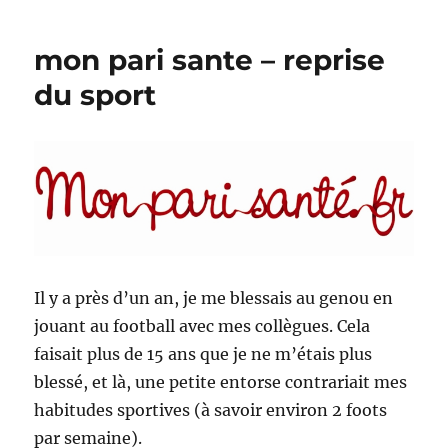
chiffres
sur
mon pari sante – reprise
le
foot
du sport
en
2012
Il y a près d’un an, je me blessais au genou en
jouant au football avec mes collègues. Cela
faisait plus de 15 ans que je ne m’étais plus
blessé, et là, une petite entorse contrariait mes
habitudes sportives (à savoir environ 2 foots
par semaine).