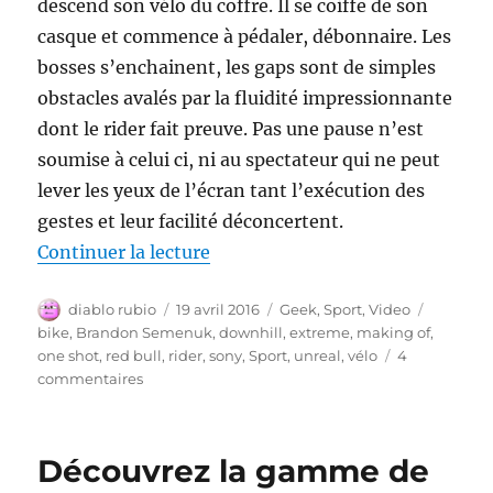
descend son vélo du coffre. Il se coiffe de son
casque et commence à pédaler, débonnaire. Les
bosses s’enchainent, les gaps sont de simples
obstacles avalés par la fluidité impressionnante
dont le rider fait preuve. Pas une pause n’est
soumise à celui ci, ni au spectateur qui ne peut
lever les yeux de l’écran tant l’exécution des
gestes et leur facilité déconcertent.
de « UnReal One Shot Downhill 
Continuer la lecture
Auteur
Publié
Catégories
Étiquett
diablo rubio
19 avril 2016
Geek
,
Sport
,
Video
le
bike
,
Brandon Semenuk
,
downhill
,
extreme
,
making of
,
one shot
,
red bull
,
rider
,
sony
,
Sport
,
unreal
,
vélo
4
sur
commentaires
UnReal
One
Shot
Découvrez la gamme de
Downhill