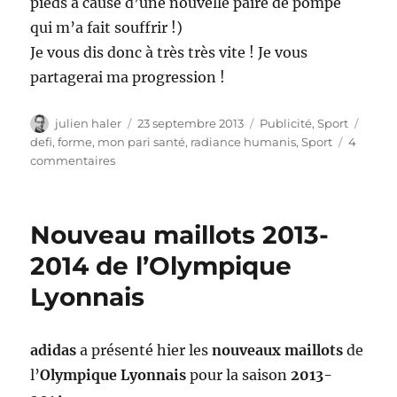
pieds à cause d’une nouvelle paire de pompe
qui m’a fait souffrir !)
Je vous dis donc à très très vite ! Je vous
partagerai ma progression !
Auteur
Publié
Catégories
Étiqu
julien haler
23 septembre 2013
Publicité
,
Sport
le
defi
,
forme
,
mon pari santé
,
radiance humanis
,
Sport
4
sur
commentaires
mon
pari
sante
Nouveau maillots 2013-
–
reprise
2014 de l’Olympique
du
Lyonnais
sport
adidas
a présenté hier les
nouveaux maillots
de
l’
Olympique Lyonnais
pour la saison
2013-