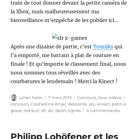
train de tout donner devant la petite caméra de
la Xbox, mais malheureusement ma
bienveillance m’empêche de les publier ici…
Après une dizaine de partie, c’est
Tomiiks
qui
l’a emporté, me battant à plat de couture en
finale ! Et qu’importe le classement final, nous
nous sommes tous réveillés avec des
courbatures le lendemain ! Merci la Kinect !
Auteur
Publié
Catégories
Étiqu
julien haler
7 mars 2013
Concours
,
Jeux videos
le
concours
,
Crashed Ice Kinec
,
descente
,
jeu
,
kinect
,
patin à
sur
glace
,
red bull
,
sfr
,
ski
,
Sport
,
tignes
4 commentaires
Grand
jeu
SFR
Philipp Lohöfener et les
et