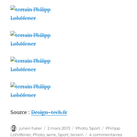
Source :
Design-tech.fr
Auteur
Publié
Catégories
Étiquettes
julien haler
2 mars 2013
Photo
,
Sport
Philipp
le
sur
Lohöfener
,
Photo
,
serie
,
Sport
,
terrain
4 commentaires