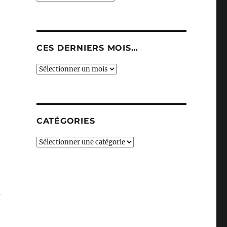
CES DERNIERS MOIS…
Ces
derniers
mois…
CATÉGORIES
Catégories
l