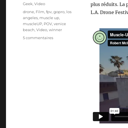
le
Catégories
Geek
,
Video
plus réduits. La
Étiquettes
drone
,
Film
,
fpv
,
gopro
,
los
L.A. Drone Festiv
angeles
,
muscle up
,
muscleUP
,
POV
,
venice
beach
,
Video
,
winner
sur
5 commentaires
Le
plus
petit
drone
HD