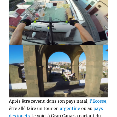
Après être revenu dans son pays natal,
l’Ecosse
,
être allé faire un tour en
argentine
ou au
pays
des jouets
, le voici à Gran Canaria partant du