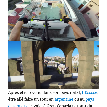
Après être revenu dans son pays natal,
l’Ecosse
,
être allé faire un tour en
argentine
ou au
pays
des jouets
, le voici à Gran Canaria partant du