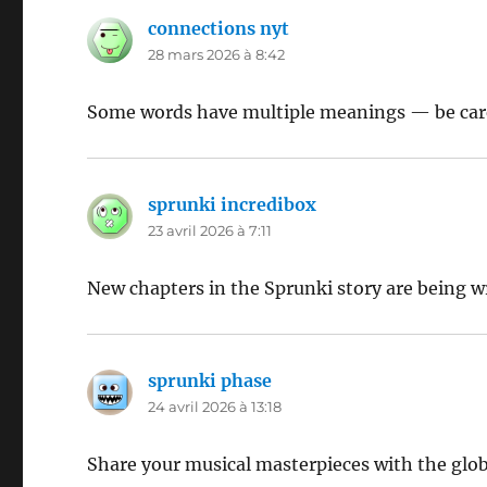
connections nyt
dit :
28 mars 2026 à 8:42
Some words have multiple meanings — be caref
sprunki incredibox
dit :
23 avril 2026 à 7:11
New chapters in the Sprunki story are being wr
sprunki phase
dit :
24 avril 2026 à 13:18
Share your musical masterpieces with the glo