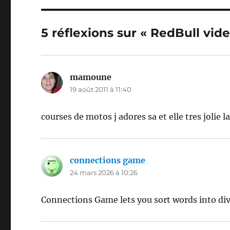
5 réflexions sur « RedBull vi
mamoune
dit :
19 août 2011 à 11:40
courses de motos j adores sa et elle tres jolie l
connections game
dit :
24 mars 2026 à 10:26
Connections Game lets you sort words into dive