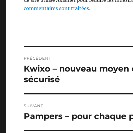
Ce site utilise Akismet pour réduire les indésir
commentaires sont traitées
.
Navigation
PRÉCÉDENT
de
Kwixo – nouveau moyen d
Publication
précédente :
l’article
sécurisé
SUIVANT
Pampers – pour chaque p
Publication
suivante :