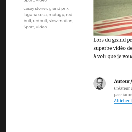
Sport
,
Video
Étiquettes
casey stoner
,
grand prix
,
laguna seca
,
motogp
,
red
bull
,
redbull
,
slow motion
,
Sport
,
Video
Lors du grand p
superbe vidéo d
à voir que je vou
Auteur/
Créateur d
passionné
Afficher t