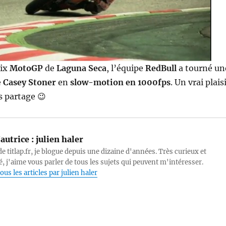
rix
MotoGP
de
Laguna Seca
, l’équipe
RedBull
a tourné un
e
Casey Stoner
en
slow-motion en 1000fps
. Un vrai plais
s partage 😉
autrice :
julien haler
e titlap.fr, je blogue depuis une dizaine d'années. Très curieux et
, j'aime vous parler de tous les sujets qui peuvent m'intéresser.
ous les articles par julien haler