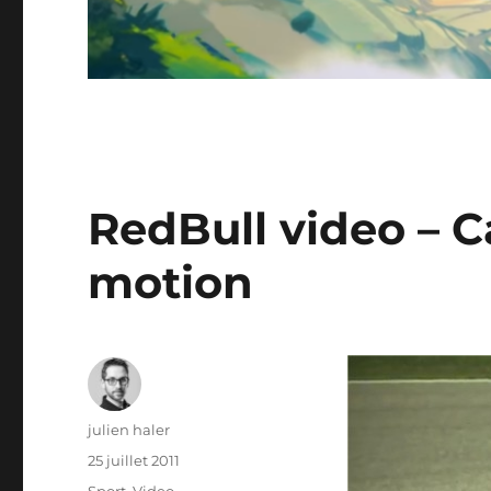
RedBull video – C
motion
Auteur
julien haler
Publié
25 juillet 2011
le
Catégories