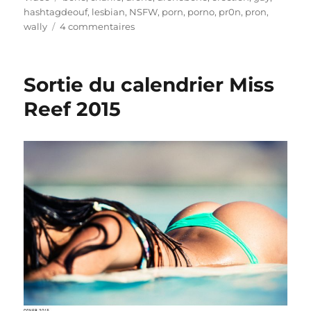
hashtagdeouf
,
lesbian
,
NSFW
,
porn
,
porno
,
pr0n
,
pron
,
sur
wally
4 commentaires
Un
Drone
et
Sortie du calendrier Miss
une
érection
Reef 2015
plus
tard…
(NSFW)