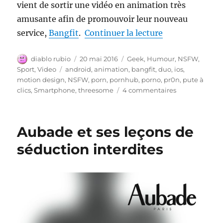
vient de sortir une vidéo en animation très
amusante afin de promouvoir leur nouveau
de « Du Porno d
service,
Bangfit
.
Continuer la lecture
Auteur
Publié
Catégories
diablo rubio
20 mai 2016
Geek
,
Humour
,
NSFW
,
le
Étiquettes
Sport
,
Video
android
,
animation
,
bangfit
,
duo
,
ios
,
motion design
,
NSFW
,
porn
,
pornhub
,
porno
,
pr0n
,
pute à
sur
clics
,
Smartphone
,
threesome
4 commentaires
Du
Porno
dont
Aubade et ses leçons de
vous
êtes
séduction interdites
le
héros