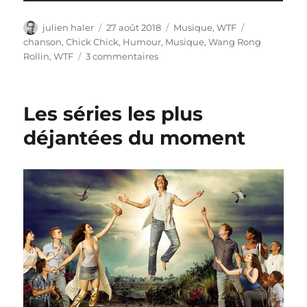
Auteur
Publié
Catégories
Étiquettes
julien haler
27 août 2018
Musique
,
WTF
le
chanson
,
Chick Chick
,
Humour
,
Musique
,
Wang Rong
sur
Rollin
,
WTF
3 commentaires
Les
vidéos
WTF
Les séries les plus
du
lundi
déjantées du moment
#17