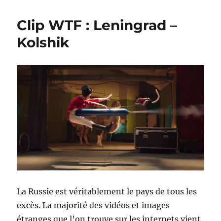
séries
les
Clip WTF : Leningrad –
plus
déjantées
Kolshik
du
moment
La Russie est véritablement le pays de tous les
excès. La majorité des vidéos et images
étranges que l’on trouve sur les internets vient