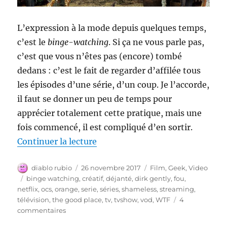
L’expression à la mode depuis quelques temps,
c’est le
binge-watching
. Si ça ne vous parle pas,
c’est que vous n’êtes pas (encore) tombé
dedans : c’est le fait de regarder d’affilée tous
les épisodes d’une série, d’un coup. Je l’accorde,
il faut se donner un peu de temps pour
apprécier totalement cette pratique, mais une
fois commencé, il est compliqué d’en sortir.
de « Les séries les plus déjant
Continuer la lecture
Auteur
Publié
Catégories
diablo rubio
26 novembre 2017
Film
,
Geek
,
Video
le
Étiquettes
binge watching
,
créatif
,
déjanté
,
dirk gently
,
fou
,
netflix
,
ocs
,
orange
,
serie
,
séries
,
shameless
,
streaming
,
télévision
,
the good place
,
tv
,
tvshow
,
vod
,
WTF
4
sur
commentaires
Les