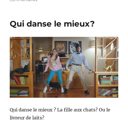
Les
vidéos
WTF
Qui danse le mieux?
du
lundi
#16
Qui danse le mieux ? La fille aux chats? Ou le
livreur de laits?