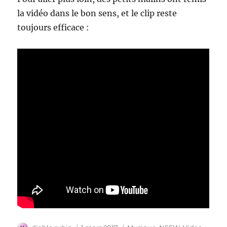
la vidéo dans le bon sens, et le clip reste
toujours efficace :
Auteur
Publié
Catégories