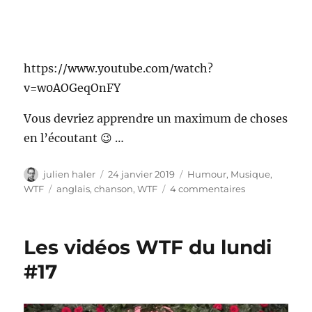
https://www.youtube.com/watch?
v=w0AOGeqOnFY
Vous devriez apprendre un maximum de choses
en l’écoutant 😉 …
Auteur
Publié
Catégories
julien haler
24 janvier 2019
Humour
,
Musique
,
le
Étiquettes
sur
WTF
anglais
,
chanson
,
WTF
4 commentaires
The
coconut
song
Les vidéos WTF du lundi
#17