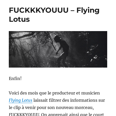
:
FUCKKKYOUUU – Flying
Leningrad
–
Lotus
Kolshik
Enfin!
Voici des mois que le producteur et musicien
Flying Lotus
laissait filtrer des informations sur
le clip à venir pour son nouveau morceau,
FUCKKKYOUUU
. On apprenait ainsi que le court