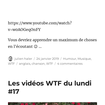
https://www.youtube.com/watch?
v=w0AOGeqOnFY
Vous devriez apprendre un maximum de choses
en l’écoutant 😉 …
Auteur
Publié
Catégories
julien haler
24 janvier 2019
Humour
,
Musique
,
le
Étiquettes
sur
WTF
anglais
,
chanson
,
WTF
4 commentaires
The
coconut
song
Les vidéos WTF du lundi
#17