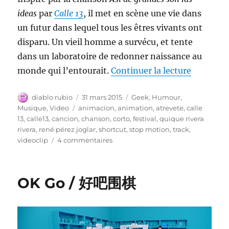
ideas
par
Calle 13
, il met en scène une vie dans
un futur dans lequel tous les êtres vivants ont
disparu. Un vieil homme a survécu, et tente
dans un laboratoire de redonner naissance au
de « Les 
monde qui l’entourait.
Continuer la lecture
Auteur
Publié
Catégories
diablo rubio
31 mars 2015
Geek
,
Humour
,
le
Étiquettes
Musique
,
Video
animacion
,
animation
,
atrevete
,
calle
13
,
calle13
,
cancion
,
chanson
,
corto
,
festival
,
quique rivera
rivera
,
rené pérez joglar
,
shortcut
,
stop motion
,
track
,
sur
videoclip
4 commentaires
Les
idées
sont
OK Go / 好吧围棋
si
grandes