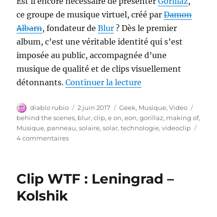
Est il encore nécessaire de présenter
Gorillaz
,
ce groupe de musique virtuel, créé par
Damon
Albarn
, fondateur de
Blur
? Dès le premier
album, c’est une véritable identité qui s’est
imposée au public, accompagnée d’une
musique de qualité et de clips visuellement
de « E.ON x Gorillaz
détonnants.
Continuer la lecture
Auteur
Publié
Catégories
Étique
diablo rubio
2 juin 2017
Geek
,
Musique
,
Video
le
behind the scenes
,
blur
,
clip
,
e on
,
eon
,
gorillaz
,
making of
,
Musique
,
panneau
,
solaire
,
solar
,
technologie
,
videoclip
sur
4 commentaires
E.ON
x
Gorillaz
Clip WTF : Leningrad –
–
Clip
Kolshik
Solaire