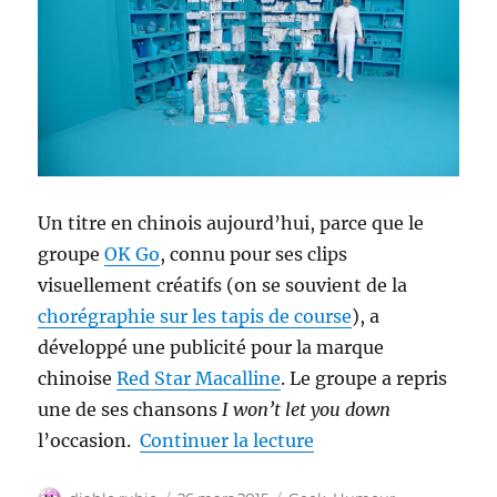
Un titre en chinois aujourd’hui, parce que le
groupe
OK Go
, connu pour ses clips
visuellement créatifs (on se souvient de la
chorégraphie sur les tapis de course
), a
développé une publicité pour la marque
chinoise
Red Star Macalline
. Le groupe a repris
une de ses chansons
I won’t let you down
de « OK Go / 好吧围棋
l’occasion.
Continuer la lecture