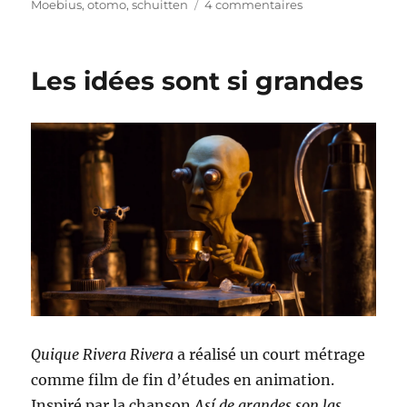
sur
Moebius
,
otomo
,
schuitten
4 commentaires
Jabberwocky
–
Un
Les idées sont si grandes
bien
beau
clip
à
l’ambiance
étrange
Quique Rivera Rivera
a réalisé un court métrage
comme film de fin d’études en animation.
Inspiré par la chanson
Así de grandes son las