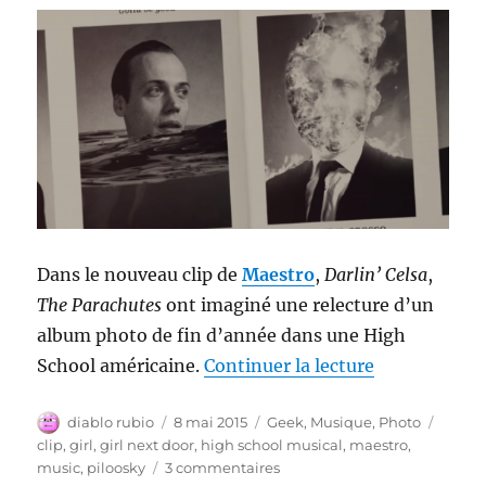
Dans le nouveau clip de
Maestro
,
Darlin’ Celsa
,
The Parachutes
ont imaginé une relecture d’un
album photo de fin d’année dans une High
de « Démolit
School américaine.
Continuer la lecture
Auteur
Publié
Catégories
Étique
diablo rubio
8 mai 2015
Geek
,
Musique
,
Photo
le
clip
,
girl
,
girl next door
,
high school musical
,
maestro
,
sur
music
,
piloosky
3 commentaires