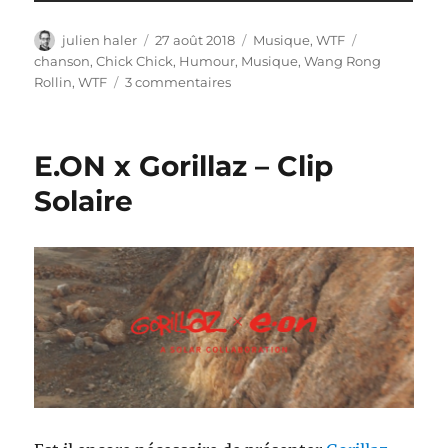
Auteur
Publié
Catégories
Étiquettes
julien haler
27 août 2018
Musique
,
WTF
le
chanson
,
Chick Chick
,
Humour
,
Musique
,
Wang Rong
sur
Rollin
,
WTF
3 commentaires
Les
vidéos
WTF
E.ON x Gorillaz – Clip
du
lundi
Solaire
#17