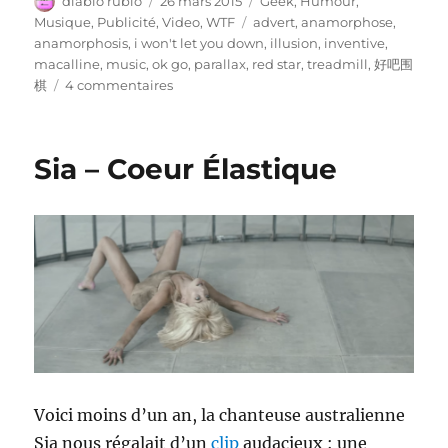
Auteur
Publié
Catégories
diablo rubio
26 mars 2015
Geek
,
Humour
,
le
Étiquettes
Musique
,
Publicité
,
Video
,
WTF
advert
,
anamorphose
,
anamorphosis
,
i won't let you down
,
illusion
,
inventive
,
macalline
,
music
,
ok go
,
parallax
,
red star
,
treadmill
,
好吧围
sur
棋
4 commentaires
OK
Go
/
Sia – Coeur Élastique
好
吧
围
棋
Voici moins d’un an, la chanteuse australienne
Sia nous régalait d’un
clip
audacieux : une