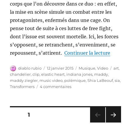
corps que l’on découvre dans ce duo : en effet,
la mise en scène simule un combat entre les
protagonistes, enfermés dans une cage. On
pense tout de suite à ces luttes de free fight,
dont l’issue est souvent mortelle. Ici, les forces
s’opposent, se retranchent, s’enveniment, se
de « Sia 
repoussent, s’attirent.
Continuer la lecture
Auteur
Publié
Catégories
Étiquett
diablo rubio
12 janvier 2015
Musique
,
Video
art
,
le
chandelier
,
clip
,
elastic heart
,
indiana jones
,
maddy
,
maddy ziegler
,
music video
,
polémique
,
Shia LaBeouf
,
sia
,
sur
Transformers
4 commentaires
Sia
–
Coeur
Élastique
Pagination
PAGE
1
PAG
des