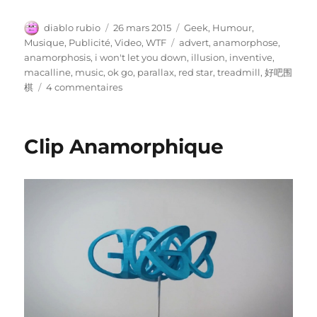
Auteur
Publié
Catégories
diablo rubio
26 mars 2015
Geek
,
Humour
,
le
Étiquettes
Musique
,
Publicité
,
Video
,
WTF
advert
,
anamorphose
,
anamorphosis
,
i won't let you down
,
illusion
,
inventive
,
macalline
,
music
,
ok go
,
parallax
,
red star
,
treadmill
,
好吧围
sur
棋
4 commentaires
OK
Go
/
Clip Anamorphique
好
吧
围
棋