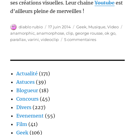
ses créations visuelles. Leur chaine
Youtube
est
d’ailleurs pleine de merveilles !
Auteur
Publié
Catégories
Étiqu
diablo rubio
17 juin 2014
Geek
,
Musique
,
Video
le
anamorphic
,
anamorphose
,
clip
,
george rousse
,
ok go
,
sur
parallax
,
varini
,
videoclip
5 commentaires
Clip
Anamorphique
Actualité
(171)
Astuces
(39)
Blogueur
(18)
Concours
(45)
Divers
(227)
Evenement
(55)
Film
(41)
Geek
(106)