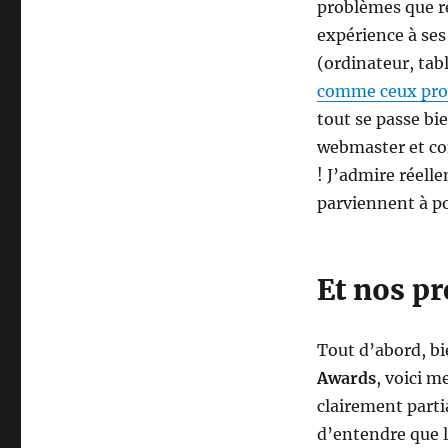
problèmes que re
expérience à ses
(ordinateur, tabl
comme ceux pro
tout se passe bi
webmaster et co
! J’admire réell
parviennent à po
Et nos pr
Tout d’abord, b
Awards
, voici m
clairement parti
d’entendre que le