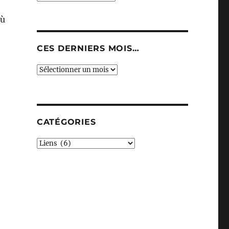
où
CES DERNIERS MOIS…
Ces
derniers
mois…
CATÉGORIES
Catégories