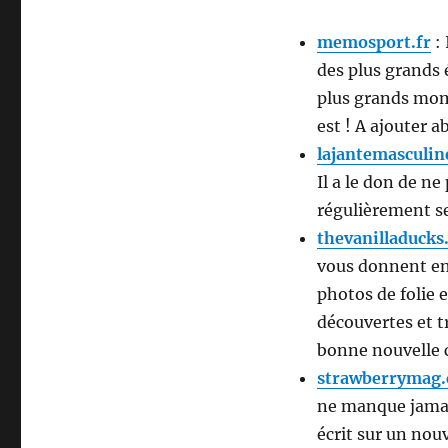
memosport.fr
: 
des plus grands 
plus grands mome
est ! A ajouter 
lajantemasculi
Il a le don de ne
régulièrement se
thevanilladucks
vous donnent env
photos de folie 
découvertes et t
bonne nouvelle c
strawberrymag
ne manque jamais
écrit sur un nouv