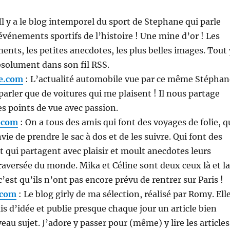
Il y a le blog intemporel du sport de Stephane qui parle
événements sportifs de l’histoire ! Une mine d’or ! Les
nts, les petites anecdotes, les plus belles images. Tout 
absolument dans son fil RSS.
ne.com
: L’actualité automobile vue par ce même Stéphan
 parler que de voitures qui me plaisent ! Il nous partage
s points de vue avec passion.
.com
: On a tous des amis qui font des voyages de folie, q
ie de prendre le sac à dos et de les suivre. Qui font des
et qui partagent avec plaisir et moult anecdotes leurs
raversée du monde. Mika et Céline sont deux ceux là et la
’est qu’ils n’ont pas encore prévu de rentrer sur Paris !
.com
: Le blog girly de ma sélection, réalisé par Romy. Ell
 d’idée et publie presque chaque jour un article bien
eau sujet. J’adore y passer pour (même) y lire les articles