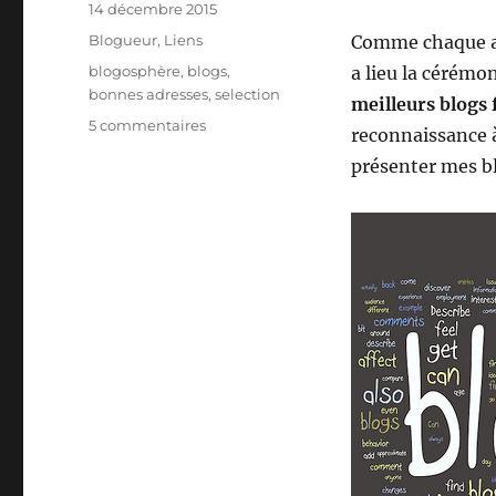
Publié
14 décembre 2015
le
Catégories
Blogueur
,
Liens
Comme chaque an
Étiquettes
blogosphère
,
blogs
,
a lieu la cérémo
bonnes adresses
,
selection
meilleurs blogs
sur
5 commentaires
reconnaissance 
Les
présenter mes bl
bonnes
adresses
de
la
blogosphère
fin
2015