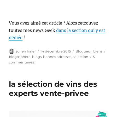
Vous avez aimé cet article ? Alors retrouvez
toutes mes news Geek
dans la section qui y est
dédiée
!
Auteur
Publié
Catégories
Étiqu
julien haler
14 décembre 2015
Blogueur
,
Liens
le
blogosphère
,
blogs
,
bonnes adresses
,
selection
5
sur
commentaires
Les
bonnes
adresses
la sélection de vins des
de
la
experts vente-privee
blogosphère
fin
2015