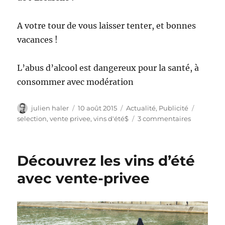
A votre tour de vous laisser tenter, et bonnes
vacances !
L’abus d’alcool est dangereux pour la santé, à
consommer avec modération
Auteur
Publié
Catégories
Étiquett
julien haler
10 août 2015
Actualité
,
Publicité
le
sur
selection
,
vente privee
,
vins d'été$
3 commentaires
la
sélection
de
Découvrez les vins d’été
vins
des
avec vente-privee
experts
vente-
privee