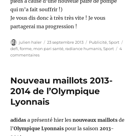
pieds à cause d’une nouvelle paire de pompe
qui m’a fait souffrir !)
Je vous dis donc à très très vite ! Je vous
partagerai ma progression !
Auteur
Publié
Catégories
Étiqu
julien haler
23 septembre 2013
Publicité
,
Sport
le
defi
,
forme
,
mon pari santé
,
radiance humanis
,
Sport
4
sur
commentaires
mon
pari
sante
Nouveau maillots 2013-
–
reprise
2014 de l’Olympique
du
Lyonnais
sport
adidas
a présenté hier les
nouveaux maillots
de
l’
Olympique Lyonnais
pour la saison
2013-