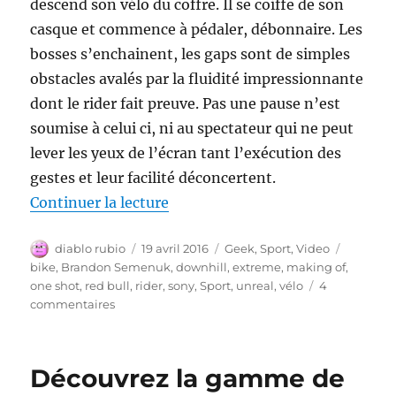
descend son vélo du coffre. Il se coiffe de son
casque et commence à pédaler, débonnaire. Les
bosses s’enchainent, les gaps sont de simples
obstacles avalés par la fluidité impressionnante
dont le rider fait preuve. Pas une pause n’est
soumise à celui ci, ni au spectateur qui ne peut
lever les yeux de l’écran tant l’exécution des
gestes et leur facilité déconcertent.
de « UnReal One Shot Downhill 
Continuer la lecture
Auteur
Publié
Catégories
Étiquett
diablo rubio
19 avril 2016
Geek
,
Sport
,
Video
le
bike
,
Brandon Semenuk
,
downhill
,
extreme
,
making of
,
one shot
,
red bull
,
rider
,
sony
,
Sport
,
unreal
,
vélo
4
sur
commentaires
UnReal
One
Shot
Découvrez la gamme de
Downhill