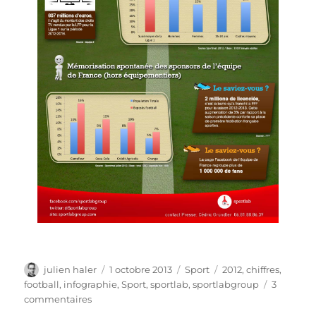
Auteur
Publié
Catégories
Étiquettes
julien haler
1 octobre 2013
Sport
2012
,
chiffres
,
le
football
,
infographie
,
Sport
,
sportlab
,
sportlabgroup
3
sur
commentaires
Quelques