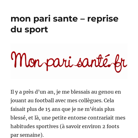
chiffres
sur
mon pari sante – reprise
le
foot
du sport
en
2012
Il y a près d’un an, je me blessais au genou en
jouant au football avec mes collègues. Cela
faisait plus de 15 ans que je ne m’étais plus
blessé, et là, une petite entorse contrariait mes
habitudes sportives (à savoir environ 2 foots
par semaine).