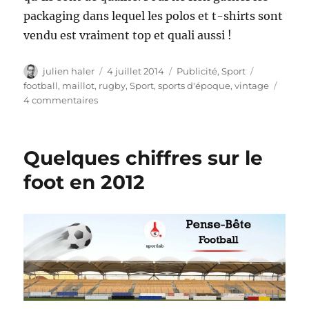
packaging dans lequel les polos et t-shirts sont
vendu est vraiment top et quali aussi !
Auteur
Publié
Catégories
Étiquettes
julien haler
4 juillet 2014
Publicité
,
Sport
le
football
,
maillot
,
rugby
,
Sport
,
sports d'époque
,
vintage
sur
4 commentaires
Découvrez
la
gamme
Quelques chiffres sur le
de
maillot
foot en 2012
de
Sports
d’époque