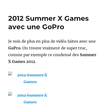
Philipp
Lohöfe
et
2012 Summer X Games
les
terrains
avec une GoPro
de
sport
Je vois de plus en plus de vidéo faites avec une
GoPro
. On trouve vraiment de super truc,
comme par exemple ce condensé des
Summer
X Games 2012
.