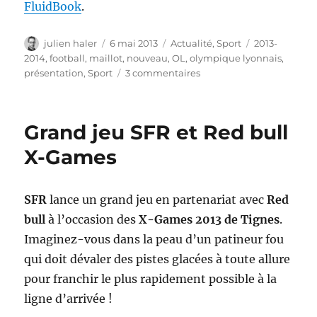
FluidBook
.
Auteur
Publié
Catégories
Étiquettes
julien haler
6 mai 2013
Actualité
,
Sport
2013-
le
2014
,
football
,
maillot
,
nouveau
,
OL
,
olympique lyonnais
,
sur
présentation
,
Sport
3 commentaires
Nouveau
maillots
2013-
Grand jeu SFR et Red bull
2014
de
X-Games
l’Olympique
Lyonnais
SFR
lance un grand jeu en partenariat avec
Red
bull
à l’occasion des
X-Games 2013 de Tignes
.
Imaginez-vous dans la peau d’un patineur fou
qui doit dévaler des pistes glacées à toute allure
pour franchir le plus rapidement possible à la
ligne d’arrivée !