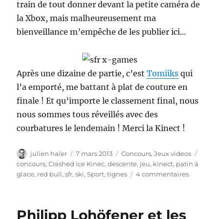
train de tout donner devant la petite caméra de
la Xbox, mais malheureusement ma
bienveillance m’empêche de les publier ici…
Après une dizaine de partie, c’est
Tomiiks
qui
l’a emporté, me battant à plat de couture en
finale ! Et qu’importe le classement final, nous
nous sommes tous réveillés avec des
courbatures le lendemain ! Merci la Kinect !
Auteur
Publié
Catégories
Étiqu
julien haler
7 mars 2013
Concours
,
Jeux videos
le
concours
,
Crashed Ice Kinec
,
descente
,
jeu
,
kinect
,
patin à
sur
glace
,
red bull
,
sfr
,
ski
,
Sport
,
tignes
4 commentaires
Grand
jeu
SFR
Philipp Lohöfener et les
et