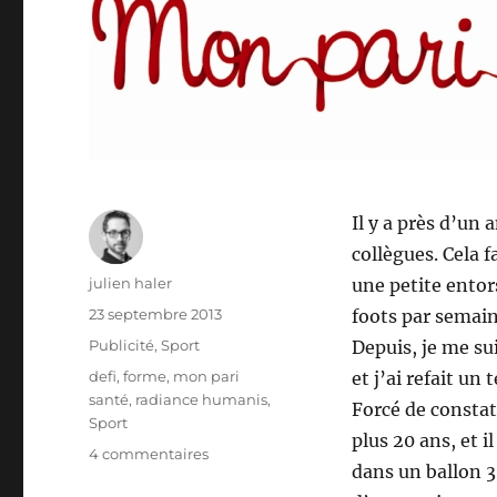
Il y a près d’un
collègues. Cela f
Auteur
julien haler
une petite entor
Publié
23 septembre 2013
foots par semain
le
Catégories
Publicité
,
Sport
Depuis, je me sui
Étiquettes
defi
,
forme
,
mon pari
et j’ai refait un 
santé
,
radiance humanis
,
Forcé de constaté
Sport
plus 20 ans, et 
sur
4 commentaires
dans un ballon 3
mon