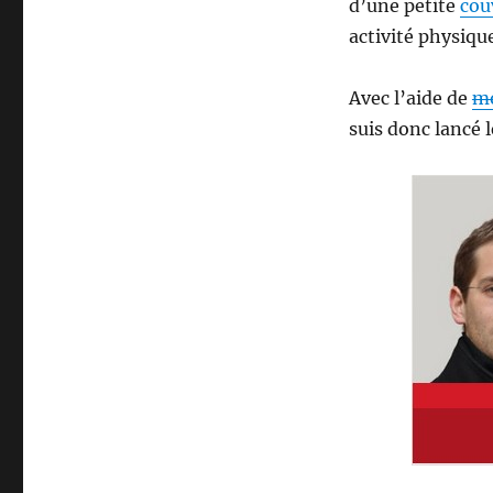
pari
d’une petite
cou
sante
activité physiqu
–
reprise
du
Avec l’aide de
mo
sport
suis donc lancé l