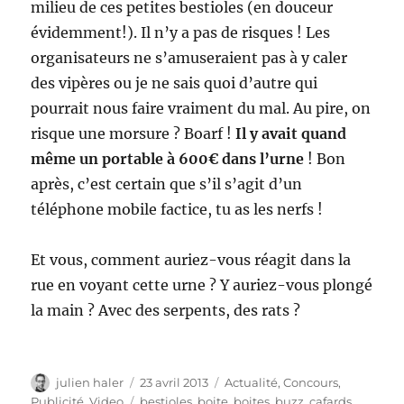
milieu de ces petites bestioles (en douceur
évidemment!). Il n’y a pas de risques ! Les
organisateurs ne s’amuseraient pas à y caler
des vipères ou je ne sais quoi d’autre qui
pourrait nous faire vraiment du mal. Au pire, on
risque une morsure ? Boarf !
Il y avait quand
même un portable à 600€ dans l’urne
! Bon
après, c’est certain que s’il s’agit d’un
téléphone mobile factice, tu as les nerfs !
Et vous, comment auriez-vous réagit dans la
rue en voyant cette urne ? Y auriez-vous plongé
la main ? Avec des serpents, des rats ?
Auteur
Publié
Catégories
julien haler
23 avril 2013
Actualité
,
Concours
,
le
Étiquettes
Publicité
,
Video
bestioles
,
boite
,
boites
,
buzz
,
cafards
,