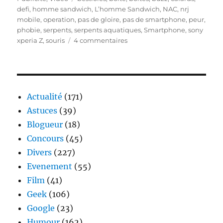
defi
,
homme sandwich
,
L’homme Sandwich
,
NAC
,
nrj
mobile
,
operation
,
pas de gloire
,
pas de smartphone
,
peur
,
phobie
,
serpents
,
serpents aquatiques
,
Smartphone
,
sony
sur
xperia Z
,
souris
4 commentaires
NRJ
Mobile
–
jusqu’où
irez-
Actualité
(171)
vous
Astuces
(39)
?
Blogueur
(18)
Concours
(45)
Divers
(227)
Evenement
(55)
Film
(41)
Geek
(106)
Google
(23)
Humour
(162)