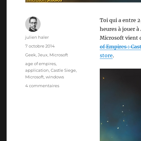
Toi qui a entre 
heures à jouer à
Auteur
julien haler
Microsoft vient 
Publié
7 octobre 2014
of Empires : Cas
le
Catégories
Geek
,
Jeux
,
Microsoft
store
.
Étiquettes
age of empires
,
application
,
Castle Siege
,
Microsoft
,
windows
sur
4 commentaires
Age
of
empires
est
de
retour
sur
Microsoft