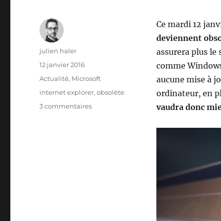
Ce mardi 12 janv
deviennent obso
Auteur
julien haler
assurera plus le 
Publié
12 janvier 2016
comme Windows 9
le
Catégories
Actualité
,
Microsoft
aucune mise à jo
Étiquettes
internet explorer
,
obsolète
ordinateur, en pl
sur
3 commentaires
vaudra donc mieu
Internet
explorer
8,
9
et
10
sont
obsolètes