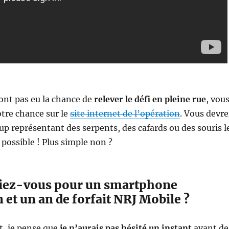
ont pas eu la chance de
relever le défi en pleine rue
, vou
tre chance sur le
site internet de l’opération
. Vous devre
p représentant des serpents, des cafards ou des souris l
possible ! Plus simple non ?
riez-vous pour un smartphone
 et un an de forfait NRJ Mobile ?
, je pense que
je n’aurais pas hésité un instant
avant de