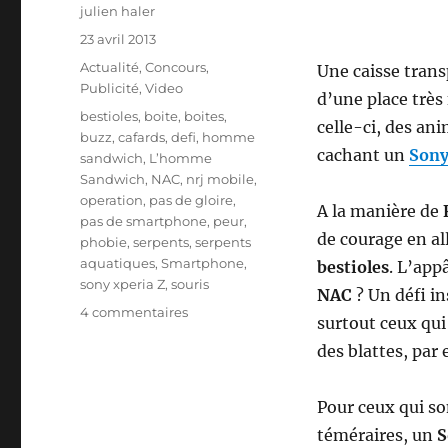
Auteur
julien haler
Publié
23 avril 2013
le
Catégories
Actualité
,
Concours
,
Une caisse trans
Publicité
,
Video
d’une place très 
Étiquettes
bestioles
,
boite
,
boites
,
celle-ci, des an
buzz
,
cafards
,
defi
,
homme
cachant un
Sony
sandwich
,
L’homme
Sandwich
,
NAC
,
nrj mobile
,
operation
,
pas de gloire
,
A la manière de
pas de smartphone
,
peur
,
de courage en a
phobie
,
serpents
,
serpents
aquatiques
,
Smartphone
,
bestioles
. L’app
sony xperia Z
,
souris
NAC
? Un défi i
sur
4 commentaires
surtout ceux qui
NRJ
des blattes, par
Mobile
–
jusqu’où
Pour ceux qui son
irez-
téméraires, un
S
vous