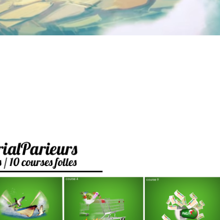
al parieurs
,
stars