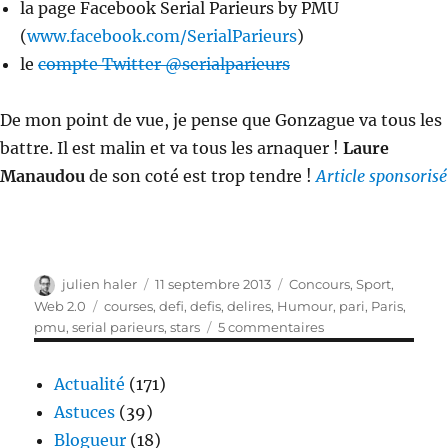
la page Facebook Serial Parieurs by PMU
(
www.facebook.com/SerialParieurs
)
le
compte Twitter @serialparieurs
De mon point de vue, je pense que Gonzague va tous les
battre. Il est malin et va tous les arnaquer !
Laure
Manaudou
de son coté est trop tendre !
Article sponsorisé
Auteur
Publié
Catégories
julien haler
11 septembre 2013
Concours
,
Sport
,
le
Étiquettes
Web 2.0
courses
,
defi
,
defis
,
delires
,
Humour
,
pari
,
Paris
,
sur
pmu
,
serial parieurs
,
stars
5 commentaires
Serials
Parieurs
Actualité
(171)
Astuces
(39)
Blogueur
(18)