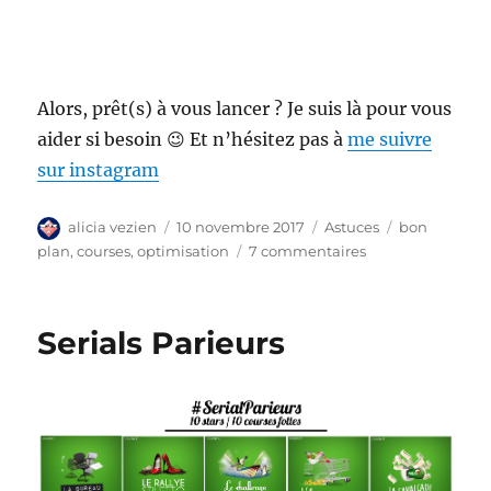
Alors, prêt(s) à vous lancer ? Je suis là pour vous
aider si besoin 😉 Et n’hésitez pas à
me suivre
sur instagram
Auteur
Publié
Catégories
Étiquettes
alicia vezien
10 novembre 2017
Astuces
bon
le
sur
plan
,
courses
,
optimisation
7 commentaires
Optimiser
vos
courses
Serials Parieurs
avec
quelques
idées