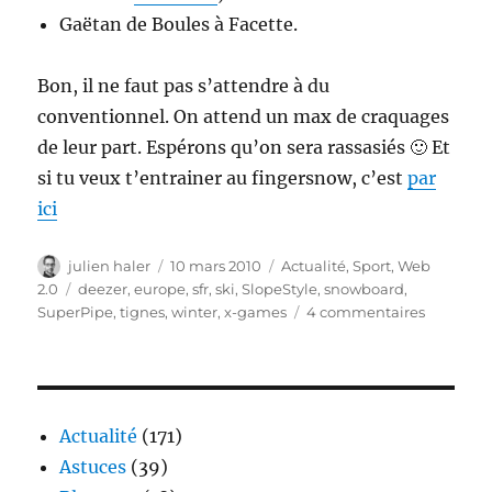
Gaëtan de Boules à Facette.
Bon, il ne faut pas s’attendre à du
conventionnel. On attend un max de craquages
de leur part. Espérons qu’on sera rassasiés 🙂 Et
si tu veux t’entrainer au fingersnow, c’est
par
ici
Auteur
Publié
Catégories
julien haler
10 mars 2010
Actualité
,
Sport
,
Web
le
Étiquettes
2.0
deezer
,
europe
,
sfr
,
ski
,
SlopeStyle
,
snowboard
,
sur
SuperPipe
,
tignes
,
winter
,
x-games
4 commentaires
Les
Winter
X-
Games
Europe
Actualité
(171)
avec
Astuces
(39)
SFR