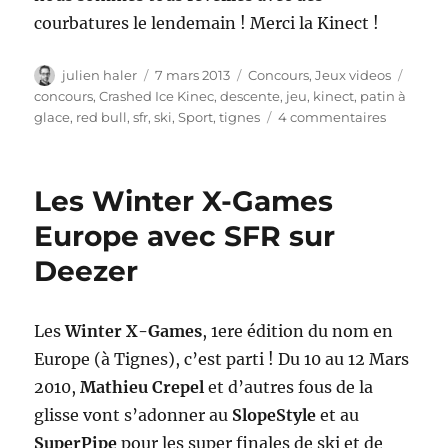
courbatures le lendemain ! Merci la Kinect !
Auteur
Publié
Catégories
Étiqu
julien haler
7 mars 2013
Concours
,
Jeux videos
le
concours
,
Crashed Ice Kinec
,
descente
,
jeu
,
kinect
,
patin à
sur
glace
,
red bull
,
sfr
,
ski
,
Sport
,
tignes
4 commentaires
Grand
jeu
SFR
Les Winter X-Games
et
Red
Europe avec SFR sur
bull
Deezer
X-
Games
Les
Winter X-Games
, 1ere édition du nom en
Europe (à Tignes), c’est parti ! Du 10 au 12 Mars
2010,
Mathieu Crepel
et d’autres fous de la
glisse vont s’adonner au
SlopeStyle
et au
SuperPipe
pour les super finales de ski et de