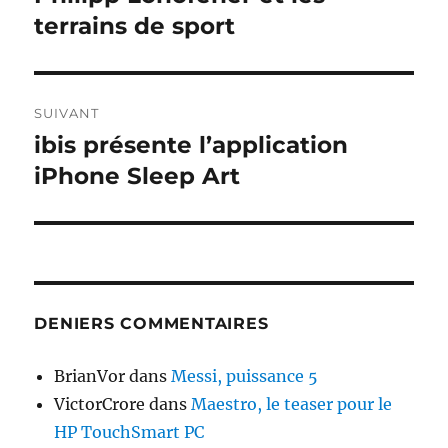
précédente :
terrains de sport
l’article
SUIVANT
ibis présente l’application
Publication
suivante :
iPhone Sleep Art
DENIERS COMMENTAIRES
BrianVor
dans
Messi, puissance 5
VictorCrore
dans
Maestro, le teaser pour le
HP TouchSmart PC