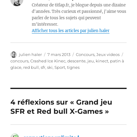
Créateur de titlap.fr, je blogue depuis une dizaine
d'années. Très curieux et passionné, j'aime vous
parler de tous les sujets qui peuvent
m'intéresser.
Afficher tous les articles par julien haler
Auteur
Publié
Catégories
Étiqu
julien haler
7 mars 2013
Concours
,
Jeux videos
le
concours
,
Crashed Ice Kinec
,
descente
,
jeu
,
kinect
,
patin à
glace
,
red bull
,
sfr
,
ski
,
Sport
,
tignes
4 réflexions sur « Grand jeu
SFR et Red bull X-Games »