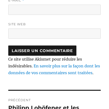
E-MAIL
*
SITE WEB
Ce site utilise Akismet pour réduire les
indésirables.
En savoir plus sur la façon dont les
données de vos commentaires sont traitées
.
Navigation
PRÉCÉDENT
de
Philipp Lohöfener et les
Publication