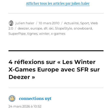
Afficher tous les articles par julien haler
Auteur
Publié
Catégories
julien haler
10 mars 2010
Actualité
,
Sport
,
Web
le
Étiquettes
2.0
deezer
,
europe
,
sfr
,
ski
,
SlopeStyle
,
snowboard
,
SuperPipe
,
tignes
,
winter
,
x-games
4 réflexions sur « Les Winter
X-Games Europe avec SFR sur
Deezer »
connections nyt
dit :
24 mars 2026 à 10:52