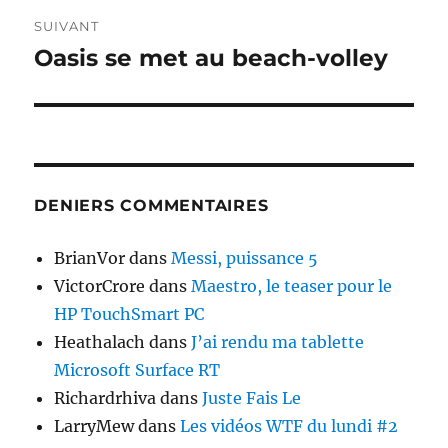
SUIVANT
Oasis se met au beach-volley
Publication
suivante :
DENIERS COMMENTAIRES
BrianVor
dans
Messi, puissance 5
VictorCrore
dans
Maestro, le teaser pour le
HP TouchSmart PC
Heathalach
dans
J’ai rendu ma tablette
Microsoft Surface RT
Richardrhiva
dans
Juste Fais Le
LarryMew
dans
Les vidéos WTF du lundi #2