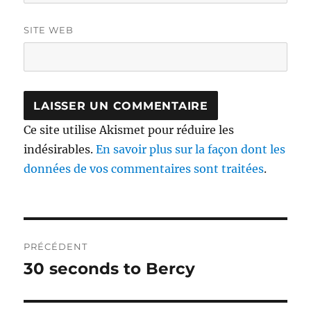
SITE WEB
Ce site utilise Akismet pour réduire les
indésirables.
En savoir plus sur la façon dont les
données de vos commentaires sont traitées
.
Navigation
PRÉCÉDENT
de
30 seconds to Bercy
Publication
précédente :
l’article