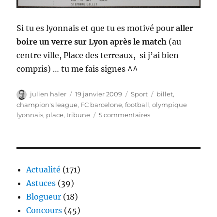
Si tu es lyonnais et que tu es motivé pour
aller
boire un verre sur Lyon après le match
(au
centre ville, Place des terreaux, si j’ai bien
compris) … tu me fais signes ^^
Auteur
Publié
Catégories
Étiquettes
julien haler
19 janvier 2009
Sport
billet
,
le
champion's league
,
FC barcelone
,
football
,
olympique
sur
lyonnais
,
place
,
tribune
5 commentaires
OL-
Barcelone,
et
hop
une
Actualité
(171)
place
Astuces
(39)
tribune
Blogueur
(18)
nord
Concours
(45)