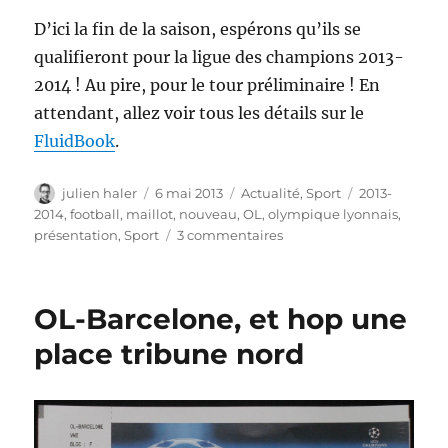
D’ici la fin de la saison, espérons qu’ils se
qualifieront pour la ligue des champions 2013-
2014 ! Au pire, pour le tour préliminaire ! En
attendant, allez voir tous les détails sur le
FluidBook
.
Auteur
Publié
Catégories
Étiquettes
julien haler
6 mai 2013
Actualité
,
Sport
2013-
le
2014
,
football
,
maillot
,
nouveau
,
OL
,
olympique lyonnais
,
sur
présentation
,
Sport
3 commentaires
Nouveau
maillots
2013-
OL-Barcelone, et hop une
2014
de
place tribune nord
l’Olympique
Lyonnais