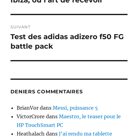
Ibiza, ou l’art de recevoir
précédente :
l’article
SUIVANT
Test des adidas adizero f50 FG
Publication
suivante :
battle pack
DENIERS COMMENTAIRES
BrianVor
dans
Messi, puissance 5
VictorCrore
dans
Maestro, le teaser pour le
HP TouchSmart PC
Heathalach
dans
J’ai rendu ma tablette