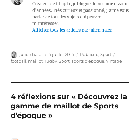
Créateur de titlap.fr, je blogue depuis une dizaine
d'années. Très curieux et passionné, j'aime vous
parler de tous les sujets qui peuvent
m'intéresser.
Afficher tous les articles par julien haler
Auteur
Publié
Catégories
Étiquettes
julien haler
4 juillet 2014
Publicité
,
Sport
le
football
,
maillot
,
rugby
,
Sport
,
sports d'époque
,
vintage
4 réflexions sur « Découvrez la
gamme de maillot de Sports
d’époque »