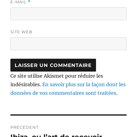
E-MAIL
*
SITE WEB
Ce site utilise Akismet pour réduire les
indésirables.
En savoir plus sur la façon dont les
données de vos commentaires sont traitées
.
Navigation
PRÉCÉDENT
de
Publication