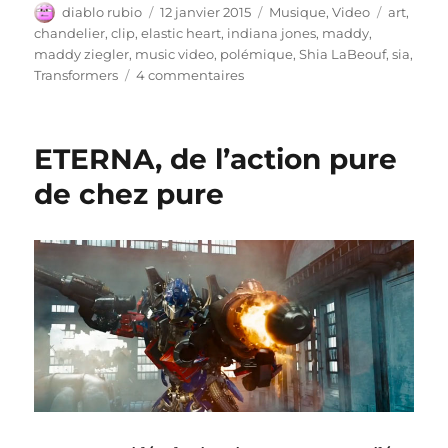
Auteur
Publié
Catégories
Étiquett
diablo rubio
12 janvier 2015
Musique
,
Video
art
,
le
chandelier
,
clip
,
elastic heart
,
indiana jones
,
maddy
,
maddy ziegler
,
music video
,
polémique
,
Shia LaBeouf
,
sia
,
sur
Transformers
4 commentaires
Sia
–
Coeur
ETERNA, de l’action pure
Élastique
de chez pure