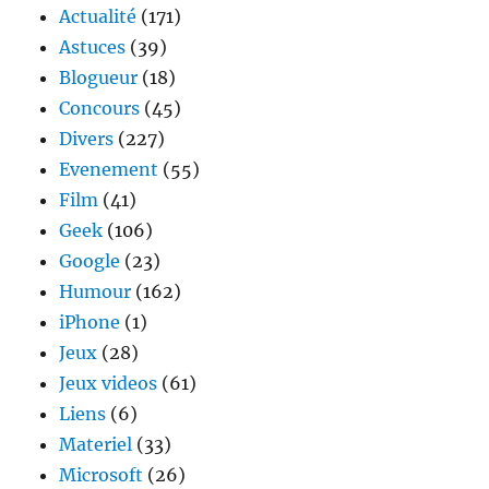
de
Actualité
(171)
chez
Astuces
(39)
pure
Blogueur
(18)
Concours
(45)
Divers
(227)
Evenement
(55)
Film
(41)
Geek
(106)
Google
(23)
Humour
(162)
iPhone
(1)
Jeux
(28)
Jeux videos
(61)
Liens
(6)
Materiel
(33)
Microsoft
(26)