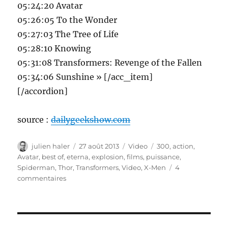
05:24:20 Avatar
05:26:05 To the Wonder
05:27:03 The Tree of Life
05:28:10 Knowing
05:31:08 Transformers: Revenge of the Fallen
05:34:06 Sunshine » [/acc_item]
[/accordion]
source :
dailygeekshow.com
Auteur
Publié
Catégories
Étiquettes
julien haler
27 août 2013
Video
300
,
action
,
le
Avatar
,
best of
,
eterna
,
explosion
,
films
,
puissance
,
Spiderman
,
Thor
,
Transformers
,
Video
,
X-Men
4
sur
commentaires
ETERNA,
de
l’action
pure