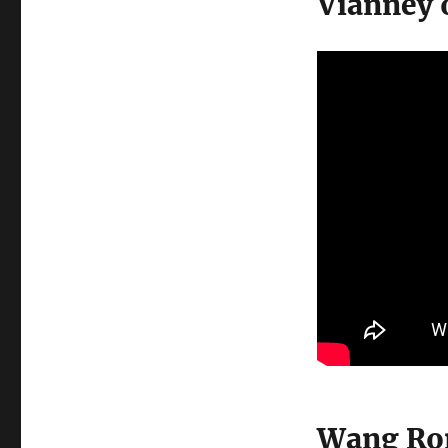
Vianney o
Wang Ron