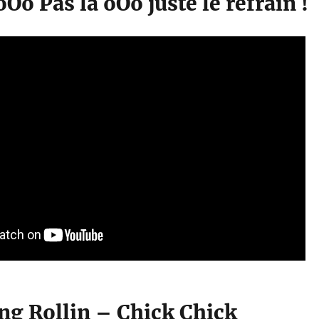
Oo Pas là oOo juste le refrain !
g Rollin – Chick Chick