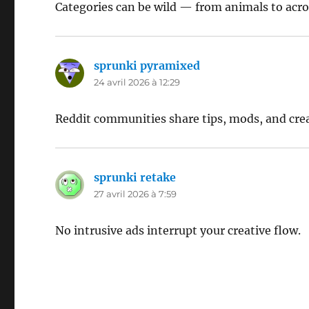
Categories can be wild — from animals to acr
sprunki pyramixed
dit :
24 avril 2026 à 12:29
Reddit communities share tips, mods, and cre
sprunki retake
dit :
27 avril 2026 à 7:59
No intrusive ads interrupt your creative flow.