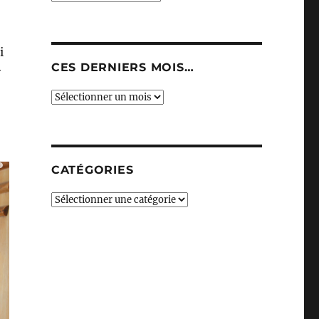
i
CES DERNIERS MOIS…
y
Ces
derniers
mois…
CATÉGORIES
Catégories