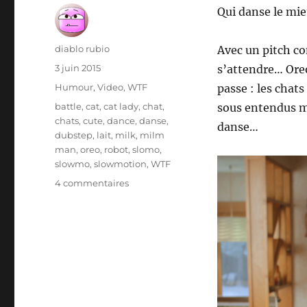
Qui danse le mieu
Auteur
diablo rubio
Avec un pitch com
Publié
3 juin 2015
s’attendre… Oreo
le
Catégories
Humour
,
Video
,
WTF
passe : les chat
Étiquettes
battle
,
cat
,
cat lady
,
chat
,
sous entendus m
chats
,
cute
,
dance
,
danse
,
danse…
dubstep
,
lait
,
milk
,
milm
man
,
oreo
,
robot
,
slomo
,
slowmo
,
slowmotion
,
WTF
sur
4 commentaires
Qui
danse
le
mieux?