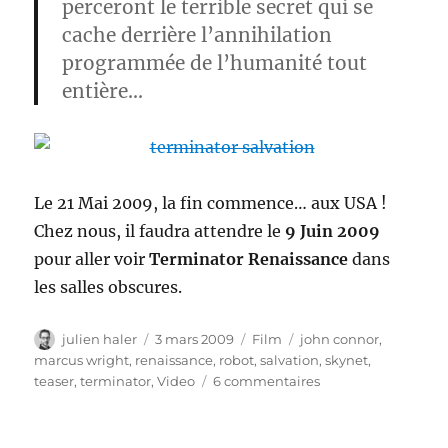
perceront le terrible secret qui se
cache derrière l’annihilation
programmée de l’humanité tout
entière…
Le 21 Mai 2009, la fin commence… aux USA !
Chez nous, il faudra attendre le
9 Juin 2009
pour aller voir
Terminator Renaissance
dans
les salles obscures.
Auteur
Publié
Catégories
Étiquettes
julien haler
3 mars 2009
Film
john connor
,
le
marcus wright
,
renaissance
,
robot
,
salvation
,
skynet
,
sur
teaser
,
terminator
,
Video
6 commentaires
Terminator
Salvation
: