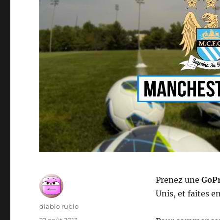
Prenez une
GoP
Unis, et faites
Auteur
diablo rubio
Publié