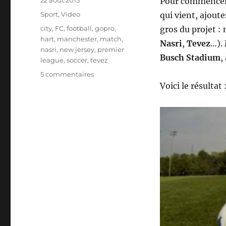
22 août 2013
Pour commencer, 
le
Catégories
Sport
,
Video
qui vient, ajout
Étiquettes
city
,
FC
,
football
,
gopro
,
gros du projet :
hart
,
manchester
,
match
,
Nasri
,
Tevez
…).
nasri
,
new jersey
,
premier
Busch Stadium
,
league
,
soccer
,
tevez
sur
5 commentaires
une
Voici le résultat 
GoPro,
une
équipe
de
foot