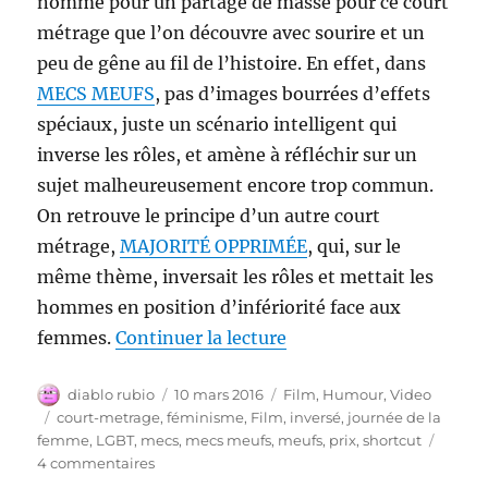
nommé pour un partage de masse pour ce court
métrage que l’on découvre avec sourire et un
peu de gêne au fil de l’histoire. En effet, dans
MECS MEUFS
, pas d’images bourrées d’effets
spéciaux, juste un scénario intelligent qui
inverse les rôles, et amène à réfléchir sur un
sujet malheureusement encore trop commun.
On retrouve le principe d’un autre court
métrage,
MAJORITÉ OPPRIMÉE
, qui, sur le
même thème, inversait les rôles et mettait les
hommes en position d’infériorité face aux
de « MECS MEUFS – Cou
femmes.
Continuer la lecture
Auteur
Publié
Catégories
diablo rubio
10 mars 2016
Film
,
Humour
,
Video
le
Étiquettes
court-metrage
,
féminisme
,
Film
,
inversé
,
journée de la
femme
,
LGBT
,
mecs
,
mecs meufs
,
meufs
,
prix
,
shortcut
sur
4 commentaires
MECS