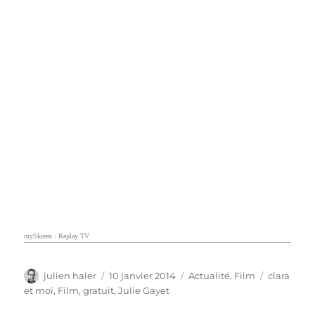
mySkreen : Replay TV
Auteur
Publié
Catégories
Étiquette
julien haler
10 janvier 2014
Actualité
,
Film
clara
le
et moi
,
Film
,
gratuit
,
Julie Gayet