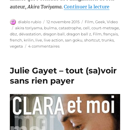
de « The
auteur,
Akira Toriyama
.
Continuer la lecture
Auteur
Publié
Catégories
diablo rubio
12 novembre 2015
Film
,
Geek
,
Video
le
Étiquettes
akira toriyama
,
bulma
,
catastrophe
,
cell
,
court-metrage
,
dbz
,
dévastation
,
dragon ball
,
dragon ball z
,
Film
,
français
,
french
,
krilin
,
live
,
live action
,
san goku
,
shortcut
,
trunks
,
sur
vegeta
4 commentaires
The
Fall
Of
Julie Gayet – tout (sa)voir
Men
(Dragon
sans rien payer
Ball
inside)