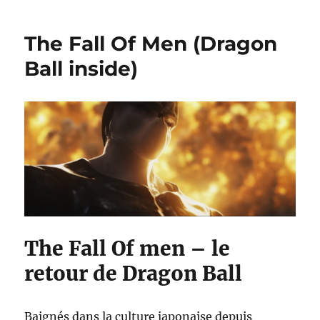
MEUFS
–
The Fall Of Men (Dragon
Court
métrage
Ball inside)
inversé
The Fall Of men – le
retour de Dragon Ball
Baignés dans la culture japonaise depuis