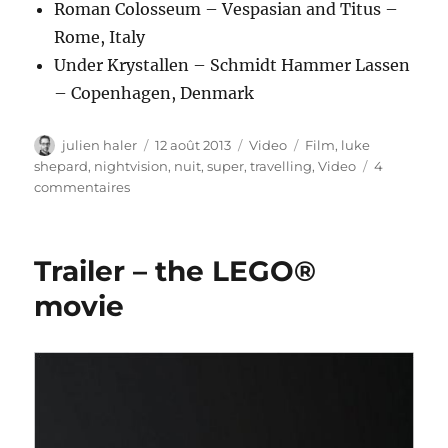
Roman Colosseum – Vespasian and Titus –
Rome, Italy
Under Krystallen – Schmidt Hammer Lassen
– Copenhagen, Denmark
Auteur
Publié
Catégories
Étiquettes
julien haler
12 août 2013
Video
Film
,
luke
le
shepard
,
nightvision
,
nuit
,
super
,
travelling
,
Video
4
sur
commentaires
Nightvision
Trailer – the LEGO®
movie