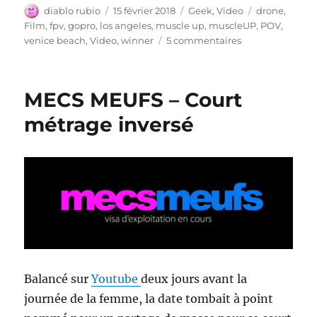
Auteur
Publié
Catégories
Étiquettes
diablo rubio
15 février 2018
Geek
,
Video
drone
,
le
Film
,
fpv
,
gopro
,
los angeles
,
muscle up
,
muscleUP
,
POV
,
sur
venice beach
,
Video
,
winner
5 commentaires
Le
plus
petit
MECS MEUFS – Court
drone
HD
métrage inversé
Balancé sur
Youtube
deux jours avant la
journée de la femme, la date tombait à point