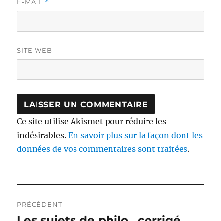
E-MAIL
*
SITE WEB
Ce site utilise Akismet pour réduire les
indésirables.
En savoir plus sur la façon dont les
données de vos commentaires sont traitées
.
Navigation
PRÉCÉDENT
de
Les sujets de philo.. corrigé
Publication