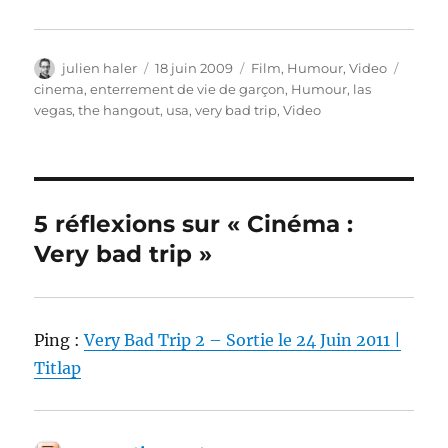
Auteur
Publié
Catégories
Étique
julien haler
18 juin 2009
Film
,
Humour
,
Video
le
cinema
,
enterrement de vie de garçon
,
Humour
,
las
vegas
,
the hangout
,
usa
,
very bad trip
,
Video
5 réflexions sur « Cinéma :
Very bad trip »
Ping :
Very Bad Trip 2 – Sortie le 24 Juin 2011 |
Titlap