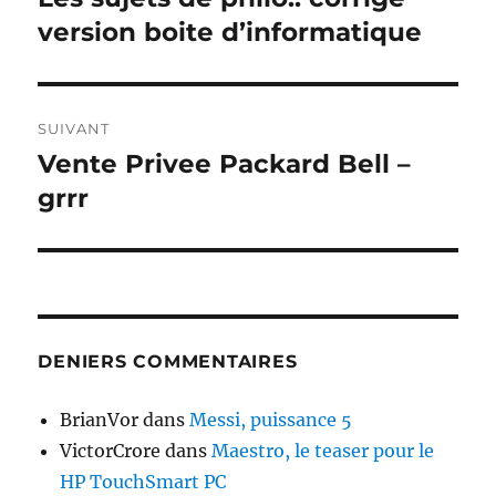
précédente :
version boite d’informatique
l’article
SUIVANT
Vente Privee Packard Bell –
Publication
suivante :
grrr
DENIERS COMMENTAIRES
BrianVor
dans
Messi, puissance 5
VictorCrore
dans
Maestro, le teaser pour le
HP TouchSmart PC