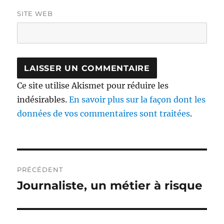
SITE WEB
Ce site utilise Akismet pour réduire les
indésirables.
En savoir plus sur la façon dont les
données de vos commentaires sont traitées
.
Navigation
PRÉCÉDENT
de
Journaliste, un métier à risque
Publication
précédente :
l’article