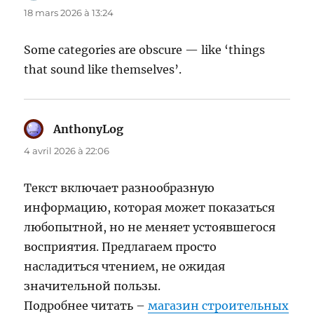
18 mars 2026 à 13:24
Some categories are obscure — like ‘things
that sound like themselves’.
AnthonyLog
dit :
4 avril 2026 à 22:06
Текст включает разнообразную
информацию, которая может показаться
любопытной, но не меняет устоявшегося
восприятия. Предлагаем просто
насладиться чтением, не ожидая
значительной пользы.
Подробнее читать –
магазин строительных