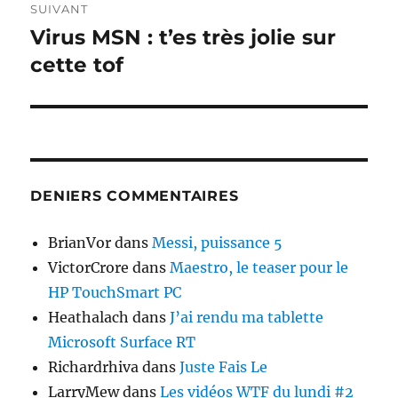
SUIVANT
Virus MSN : t’es très jolie sur
Publication
suivante :
cette tof
DENIERS COMMENTAIRES
BrianVor
dans
Messi, puissance 5
VictorCrore
dans
Maestro, le teaser pour le
HP TouchSmart PC
Heathalach
dans
J’ai rendu ma tablette
Microsoft Surface RT
Richardrhiva
dans
Juste Fais Le
LarryMew
dans
Les vidéos WTF du lundi #2