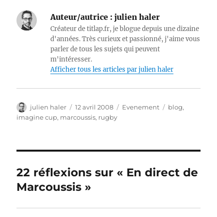
Auteur/autrice :
julien haler
Créateur de titlap.fr, je blogue depuis une dizaine
d'années. Très curieux et passionné, j'aime vous
parler de tous les sujets qui peuvent
m'intéresser.
Afficher tous les articles par julien haler
Auteur
Publié
Catégories
Étiquettes
julien haler
12 avril 2008
Evenement
blog
,
le
imagine cup
,
marcoussis
,
rugby
22 réflexions sur « En direct de
Marcoussis »