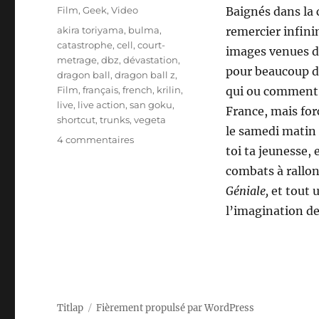
le
Catégories
Film
,
Geek
,
Video
Baignés dans la 
Étiquettes
akira toriyama
,
bulma
,
remercier infin
catastrophe
,
cell
,
court-
images venues d’a
metrage
,
dbz
,
dévastation
,
pour beaucoup d’
dragon ball
,
dragon ball z
,
Film
,
français
,
french
,
krilin
,
qui ou comment 
live
,
live action
,
san goku
,
France, mais for
shortcut
,
trunks
,
vegeta
le samedi matin 
sur
4 commentaires
toi ta jeunesse, 
The
Fall
combats à rallo
Of
Géniale,
et tout u
Men
l’imagination d
(Dragon
Ball
inside)
Titlap
Fièrement propulsé par WordPress