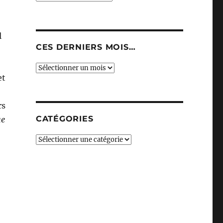
l
CES DERNIERS MOIS…
Ces
et
derniers
mois…
rs
CATÉGORIES
ue
Catégories
 Fall Of Men (Dragon Ball inside) »