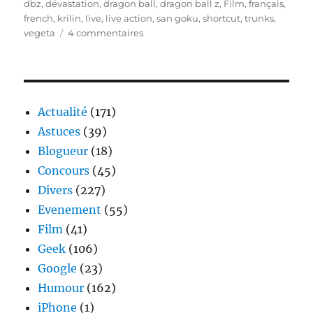
dbz
,
dévastation
,
dragon ball
,
dragon ball z
,
Film
,
français
,
french
,
krilin
,
live
,
live action
,
san goku
,
shortcut
,
trunks
,
sur
vegeta
4 commentaires
The
Fall
Of
Men
(Dragon
Actualité
(171)
Ball
Astuces
(39)
inside)
Blogueur
(18)
Concours
(45)
Divers
(227)
Evenement
(55)
Film
(41)
Geek
(106)
Google
(23)
Humour
(162)
iPhone
(1)