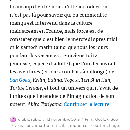
beaucoup d’entre nous. Cette introduction
n’est pas là pour savoir qui ou comment le
manga est intervenu dans la culture
mainstream en France, mais force est de
constater que c’est bien le mercredi après midi
et le samedi matin (ainsi que tous les jours
pendant les vacances… Souviens toi ta
jeunesse, espèce d’adulte) que l’on découvrait
les aventures (et leurs combats à rallonge) de
San Goku
, Krilin, Bulma, Vegeta, Ten Shin Han,
Tortue Géniale,
et tout un univers qui n’avait de
limites que l’étendue de l’imagination de son
de « The
auteur,
Akira Toriyama
.
Continuer la lecture
Auteur
Publié
Catégories
diablo rubio
12 novembre 2015
Film
,
Geek
,
Video
le
Étiquettes
akira toriyama
,
bulma
,
catastrophe
,
cell
,
court-metrage
,