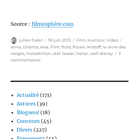
Source :
filmosphère.com
Auteur
Publié
Catégories
Étiquet
julien haler
18 juin 2013
Film
,
Humour
,
Video
le
anna
,
cinema
,
elsa
,
Film
,
froid
,
frozen
,
kristoff
,
la reine des
neiges
,
malediction
,
olaf
,
teaser
,
trailer
,
walt disney
3
sur
commentaires
Trailer
–
Frozen
Actualité
(171)
Astuces
(39)
Blogueur
(18)
Concours
(45)
Divers
(227)
Evenement
(55)