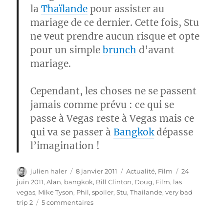
la
Thaïlande
pour assister au
mariage de ce dernier. Cette fois, Stu
ne veut prendre aucun risque et opte
pour un simple
brunch
d’avant
mariage.
Cependant, les choses ne se passent
jamais comme prévu : ce qui se
passe à Vegas reste à Vegas mais ce
qui va se passer à
Bangkok
dépasse
l’imagination !
Auteur
Publié
Catégories
Étiquettes
julien haler
8 janvier 2011
Actualité
,
Film
24
le
juin 2011
,
Alan
,
bangkok
,
Bill Clinton
,
Doug
,
Film
,
las
vegas
,
Mike Tyson
,
Phil
,
spoiler
,
Stu
,
Thailande
,
very bad
sur
trip 2
5 commentaires
Very