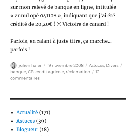
sur mon relevé de banque en ligne, intitulée
« annul opé 041108 », indiquant que j’ai été
crédité de 20,20€ ! 🙂 Victoire de canard !
Parfois, en ralant à juste titre, ça marche…
parfois !
Auteur
Publié
Catégories
Étiqu
julien haler
19 novembre 2008
Astuces
,
Divers
le
banque
,
CB
,
credit agricole
,
réclamation
12
sur
commentaires
Julien,
plus
fort
que
le
Actualité
(171)
Credit
Astuces
(39)
Agricole
Blogueur
(18)