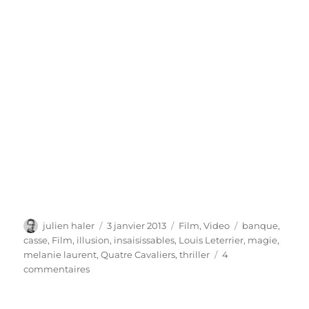
Auteur
Publié
Catégories
Étiquettes
julien haler
3 janvier 2013
Film
,
Video
banque
,
le
casse
,
Film
,
illusion
,
insaisissables
,
Louis Leterrier
,
magie
,
melanie laurent
,
Quatre Cavaliers
,
thriller
4
sur
commentaires
Trailer
–