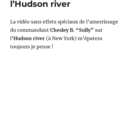
l’Hudson river
3
points
de
La vidéo sans effets spéciaux de l’amerrissage
l’année
du commandant
Chesley B. “Sully”
sur
l’
Hudson river
(à New York) m’épatera
toujours je pense !