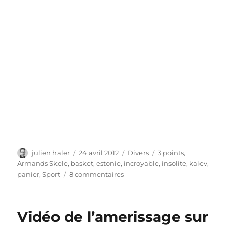
Auteur
Publié
Catégories
Étiquettes
julien haler
24 avril 2012
Divers
3 points
,
le
Armands Skele
,
basket
,
estonie
,
incroyable
,
insolite
,
kalev
,
sur
panier
,
Sport
8 commentaires
Basket
–
Le
Vidéo de l’amerissage sur
panier
à