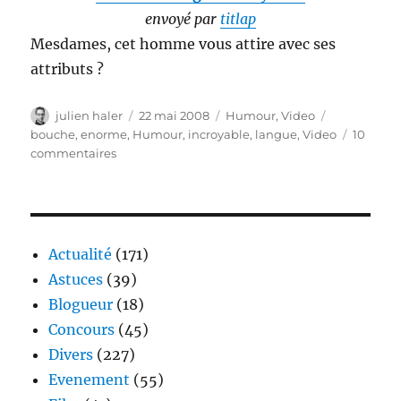
envoyé par
titlap
Mesdames, cet homme vous attire avec ses
attributs ?
Auteur
Publié
Catégories
Étiquettes
julien haler
22 mai 2008
Humour
,
Video
le
bouche
,
enorme
,
Humour
,
incroyable
,
langue
,
Video
10
sur
commentaires
Avoir
sa
langue
dans
sa
Actualité
(171)
poche
Astuces
(39)
Blogueur
(18)
Concours
(45)
Divers
(227)
Evenement
(55)