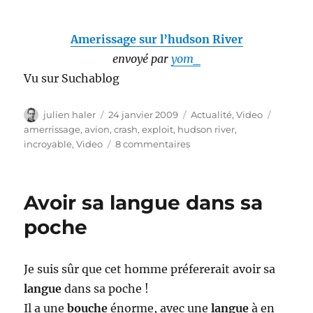
Amerissage sur l’hudson River
envoyé par
yom_
Vu sur Suchablog
Auteur
Publié
Catégories
Étiquett
julien haler
24 janvier 2009
Actualité
,
Video
le
amerrissage
,
avion
,
crash
,
exploit
,
hudson river
,
sur
incroyable
,
Video
8 commentaires
Vidéo
de
l’amerissage
Avoir sa langue dans sa
sur
l’Hudson
poche
river
Je suis sûr que cet homme préfererait avoir sa
langue
dans sa poche !
Il a une
bouche
énorme, avec une
langue
à en