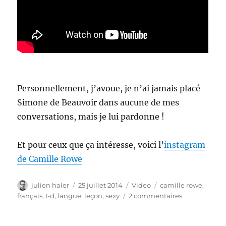
Personnellement, j’avoue, je n’ai jamais placé
Simone de Beauvoir dans aucune de mes
conversations, mais je lui pardonne !
Et pour ceux que ça intéresse, voici l’
instagram
de Camille Rowe
Auteur
Publié
Catégories
Étiquettes
julien haler
25 juillet 2014
Video
camille rowe
,
le
sur
français
,
I-d
,
langue
,
leçon
,
sexy
2 commentaires
Leçon
de