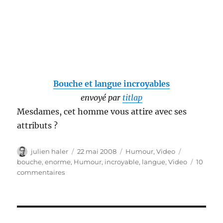
Bouche et langue incroyables
envoyé par
titlap
Mesdames, cet homme vous attire avec ses
attributs ?
Auteur
Publié
Catégories
Étiquettes
julien haler
22 mai 2008
Humour
,
Video
le
bouche
,
enorme
,
Humour
,
incroyable
,
langue
,
Video
10
sur
commentaires
Avoir
sa
langue
dans