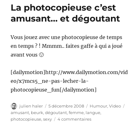
français
La photocopieuse c’est
sexy
avec
amusant… et dégoutant
Camille
Rowe
Vous jouez avec une photocopieuse de temps
en temps ? ! Mmmm.. faites gaffe à qui a joué
avant vous 🙂
[dailymotion]http://www.dailymotion.com/vid
eo/x7mcs5_ne-pas-lecher-la-
photocopieuse_fun[/dailymotion]
Auteur
Publié
Catégories
Étique
julien haler
5 décembre 2008
Humour
,
Video
le
amusant
,
beurk
,
dégoutant
,
femme
,
langue
,
sur
photocopieuse
,
sexy
4 commentaires
La
photocopieuse
c’est