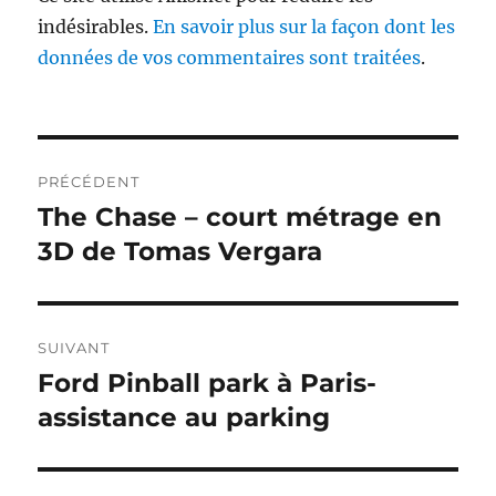
indésirables.
En savoir plus sur la façon dont les
données de vos commentaires sont traitées
.
Navigation
PRÉCÉDENT
de
The Chase – court métrage en
Publication
précédente :
3D de Tomas Vergara
l’article
SUIVANT
Ford Pinball park à Paris-
Publication
suivante :
assistance au parking