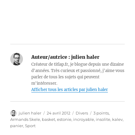
Auteur/autrice :
julien haler
Créateur de titlap.fr, je blogue depuis une dizaine
d'années. Très curieux et passionné, j'aime vous
parler de tous les sujets qui peuvent
m'intéresser.
Afficher tous les articles par julien haler
Auteur
Publié
Catégories
Étiquettes
julien haler
24 avril 2012
Divers
3 points
,
le
Armands Skele
,
basket
,
estonie
,
incroyable
,
insolite
,
kalev
,
panier
,
Sport