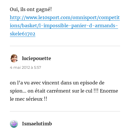
Oui, ils ont gagné!
http://www.le10sport.com/omnisport/competit
ions/basket/l-impossible-panier-d-armands-
skele61702
luciepouette
dit :
4 mai 2012 à 5:57
on l’a vu avec vincent dans un episode de
spion… on était carrément sur le cul !!! Enorme
le mec sérieux !!
Ismaelutimb
dit :