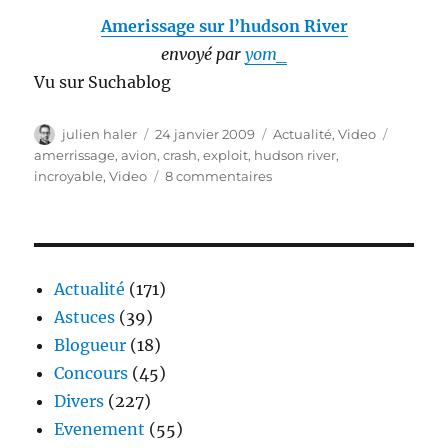
Amerissage sur l’hudson River
envoyé par
yom_
Vu sur Suchablog
Auteur
Publié
Catégories
Étiquett
julien haler
24 janvier 2009
Actualité
,
Video
le
amerrissage
,
avion
,
crash
,
exploit
,
hudson river
,
sur
incroyable
,
Video
8 commentaires
Vidéo
de
l’amerissage
sur
l’Hudson
Actualité
(171)
river
Astuces
(39)
Blogueur
(18)
Concours
(45)
Divers
(227)
Evenement
(55)